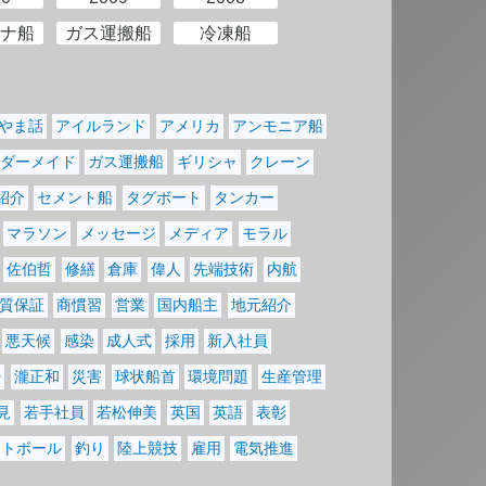
ナ船
ガス運搬船
冷凍船
やま話
アイルランド
アメリカ
アンモニア船
ダーメイド
ガス運搬船
ギリシャ
クレーン
紹介
セメント船
タグボート
タンカー
マラソン
メッセージ
メディア
モラル
佐伯哲
修繕
倉庫
偉人
先端技術
内航
質保証
商慣習
営業
国内船主
地元紹介
悪天候
感染
成人式
採用
新入社員
掃
瀧正和
災害
球状船首
環境問題
生産管理
見
若手社員
若松伸美
英国
英語
表彰
フトボール
釣り
陸上競技
雇用
電気推進