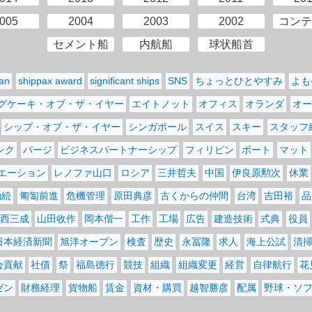
005
2004
2003
2002
コンテ
セメント船
内航船
球状船首
pan
shippax award
significant ships
SNS
ちょっとひとやすみ
よも
グケーキ・オブ・ザ・イヤー
エイトノット
オフィス
オランダ
オー
シップ・オブ・ザ・イヤー
シンガポール
スイス
スキー
スタッフ
ンク
バージ
ビジネスパートナーシップ
フィリピン
ボート
マット
エーション
レノファ山口
ロシア
三井哲夫
中国
伊良原勲次
休業
勤続
匍匐前進
危機管理
原田典彦
古くからの仲間
台湾
吉田裕
品
西三成
山田收作
岡本偕一
工作
工場
広告
建造技術
式典
役員
日本経済新聞
旭洋オープン
検査
歴史
永冨隆
求人
海上公試
清
会貢献
社債
祭
福島德行
競技
組織
組織変更
経営
自律航行
花
ゼン
財務経理
貨物船
賃金
資材・購買
越智勝彦
配属
野球・ソ