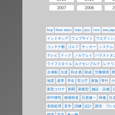
2007
2006
2
bcp
blue stars
mpc
pcc
roro
sea ja
インドネシア
ウェブサイト
ウエディン
コンテナ船
ゴルフ
サッカー
システム
テレビ
ドック
ノルウェイ
バラストタ
ライフスタイル
ルクセンブルク
レクリ
冷凍船
出資
利き酒
助成
労働環境
地震
基準
学生
官公庁
家族
寄付
小
新型コロナ
新聞
新船型
施設・設備
田中輝気
相場裕道
石原健一
研修
社
表面処理
見学
訓練
設計
講演・プレ
韓国
音楽
食べ物