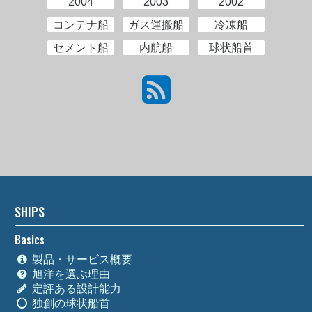
2004
2003
2002
コンテナ船
ガス運搬船
冷凍船
セメント船
内航船
球状船首
SHIPS
Basics
製品・サービス概要
旭洋を選ぶ理由
定評ある設計能力
独創の球状船首