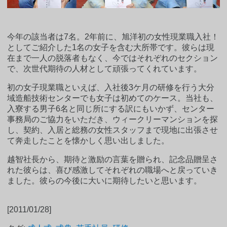
今年の該当者は7名。2年前に、旭洋初の女性現業職入社！
としてご紹介した1名の女子を含む大所帯です。彼らは現
在まで一人の脱落者もなく、今ではそれぞれのセクション
で、次世代期待の人材として頑張ってくれています。
初の女子現業職といえば、入社後3ケ月の研修を行う大分
域造船技術センターでも女子は初めてのケース。当社も、
入寮する男子6名と同じ所にする訳にもいかず、センター
事務局のご協力をいただき、ウィークリーマンションを探
し、契約、入居と総務の女性スタッフまで現地に出張させ
て奔走したことを懐かしく思い出しました。
越智社長から、期待と激励の言葉を贈られ、記念品贈呈さ
れた彼らは、喜び感激してそれぞれの職場へと戻っていき
ました。彼らの今後に大いに期待したいと思います。
[2011/01/28]