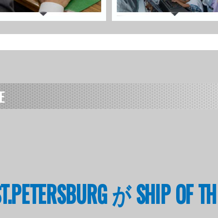
E
F ST.PETERSBURG が SHIP OF 