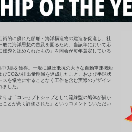
芸術的に優れた船舶・海洋構造物の建造を促進し、社
一般に海洋思想の普及を図るため、当該年において応
に優秀と認められたもの」を同会が毎年選定している
2票中9票を獲得。一般に風圧抵抗の大きな自動車運搬船
よびCO2の排出量削減を達成したこと、および半球状
ースを犠牲にすることなく工作を含む実際のデザイン
れました。
よりは「コンセプトシップとして流線型の船体が描か
たことが高く評価された」というコメントもいただい