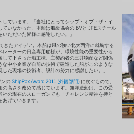
トしています。「当社にとってシップ・オブ・ザ・イ
ていなかった。本船は船級協会の BVと JFEスチール
をいただいた皆様に感謝したい。」
めてきたアイデア。本船は風の強い北大西洋に就航する
ペレーターの日産専用船様が、環境性能の重要性から
援して下さった船主様、主契約者の三井物産など関係
うな中小企業が自前の技術で建造した船がこのような
現した現場の技術者、設計の努力に感謝したい。」
ーデンの
ShipPax Award 2011 (外観部門)
に次ぐもので、
価の高さを改めて感じています。旭洋造船は、この受
当社の現在のスローガンでも「チャレンジ精神を持と
をあげていきます。