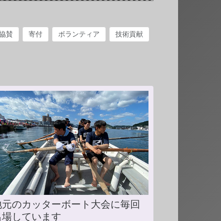
協賛
寄付
ボランティア
技術貢献
地元のカッターボート大会に毎回
出場しています