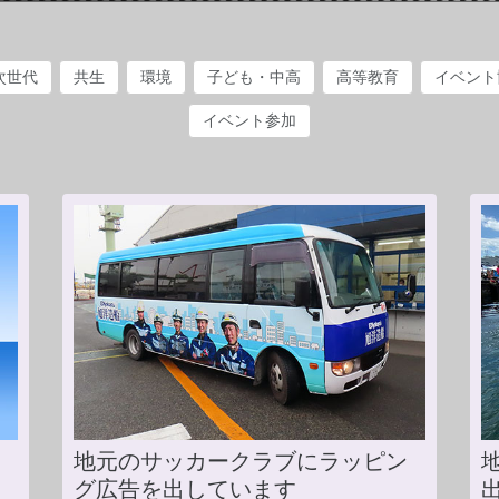
次世代
共生
環境
子ども・中高
高等教育
イベント
イベント参加
地元のサッカークラブにラッピン
グ広告を出しています