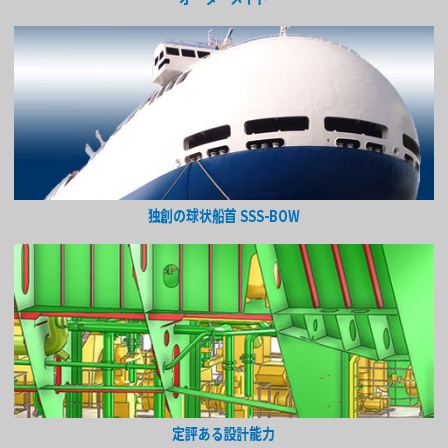
独創の球状船首 SSS-BOW
定評ある設計能力