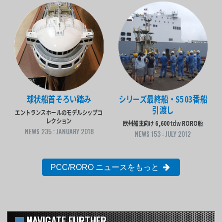
球状船首そろい踏み
シリーズ最終船・S503番船
引渡し
エントランスホールのモデルシップコ
レクション
欧州船主向け 6,600tdw RORO船
NEWS 235 : JANUARY 2018
NEWS 153 : JULY 2012
PCC/RORO ニュースをもっと
NAVIGATE FURTHER...