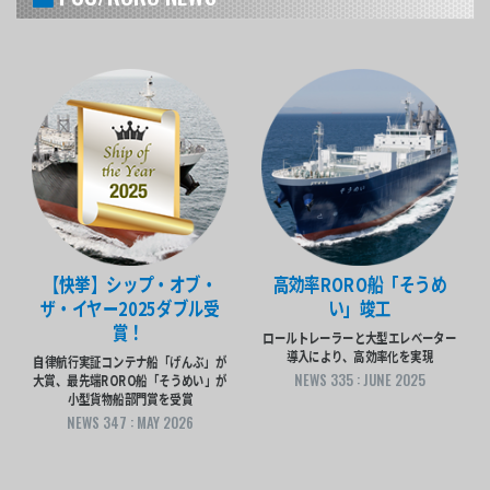
【快挙】シップ・オブ・
高効率RORO船「そうめ
ザ・イヤー2025ダブル受
い」竣工
賞！
ロールトレーラーと大型エレベーター
導入により、高効率化を実現
自律航行実証コンテナ船「げんぶ」が
NEWS 335 : JUNE 2025
大賞、最先端RORO船「そうめい」が
小型貨物船部門賞を受賞
NEWS 347 : MAY 2026