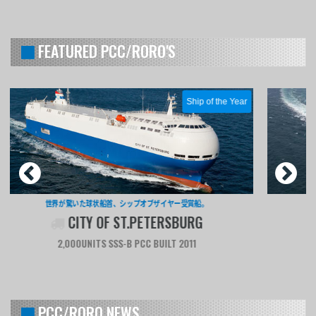
FEATURED PCC/RORO'S
すべてが欧州基準。ハイテク満載のRORO貨物船。
CAPUCINE
6,600TDW RORO CARGO BUILT 2011
PCC/RORO NEWS