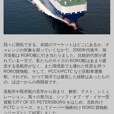
我々に開拓できる、未踏のマーケットはどこにあるか。チ
ャレンジの対象を探っていくなかで、2000年代後半、旭
洋造船は RORO船に行き当たりました。比較的代替が遅
れている一方で、私たちのサイズの RORO船はあまり建
造する造船所がなく、また環境面でも優れた性質を持つ
RORO貨物船。そして、PCCやPCTC など自動車運搬
船。それぞれ、かつて旭洋では建造した経験はあったもの
の、ほぼ一からの再開発です。
造船所や既存船の見学から始まり、解析、テスト、シミュ
レーション。我々の努力は、シップ・オブ・ザ・イヤー受
賞船 CITY OF ST. PETERSBURG をはじめ、北欧向け
PCTC シリーズ、そしてドーバー海峡向け RORO 貨物船
シリーズとして結実しました。