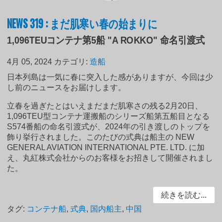
NEWS 319 : まだ肌寒い春の始まりに
1,096TEUコンテナ第5船 "A ROKKO" 命名引渡式
4月 05, 2024
カテゴリ:
造船
日本列島は一気に春に突入した感がありますが、今回は少
し前のニュースをお届けします。
立春を過ぎたとはいえまだまだ肌寒さの残る2月20日、
1,096TEU型コンテナ運搬船のシリーズ船第五船目となる
S574番船の命名引渡式が、2024年の引き渡しのトップを
飾り挙行されました。このたびの式典は船主の NEW
GENERAL AVIATION INTERNATIONAL PTE. LTD. に加
え、丸紅株式会社からのお客様をお招きして開催されまし
た。
続きを読む...
タグ:
コンテナ船
,
式典
,
国内船主
,
中国