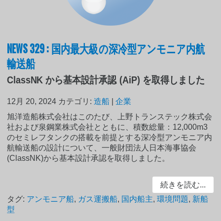
NEWS 329 : 国内最大級の深冷型アンモニア内航
輸送船
ClassNK から基本設計承認 (AiP) を取得しました
12月 20, 2024
カテゴリ:
造船
|
企業
旭洋造船株式会社はこのたび、上野トランステック株式会
社および泉鋼業株式会社とともに、積数総量：12,000m3
のセミレフタンクの搭載を前提とする深冷型アンモニア内
航輸送船の設計について、一般財団法人日本海事協会
(ClassNK)から基本設計承認を取得しました。
続きを読む...
タグ:
アンモニア船
,
ガス運搬船
,
国内船主
,
環境問題
,
新船
型