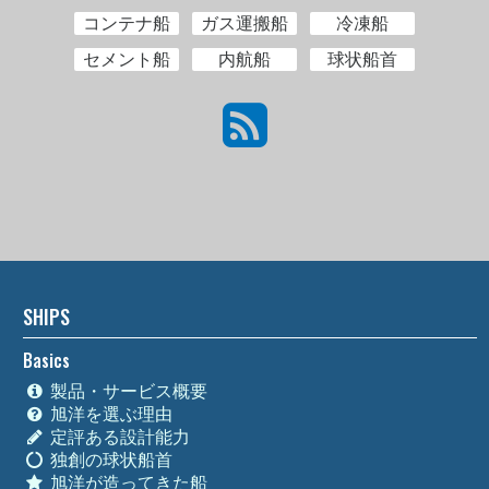
コンテナ船
ガス運搬船
冷凍船
セメント船
内航船
球状船首
SHIPS
Basics
製品・サービス概要
旭洋を選ぶ理由
定評ある設計能力
独創の球状船首
旭洋が造ってきた船