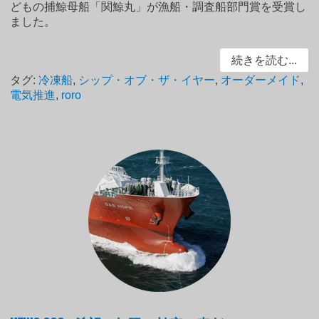
どもの捕鯨母船「関鯨丸」が漁船・調査船部門賞を受賞し
ました。
続きを読む...
タグ:
冷凍船
,
シップ・オブ・ザ・イヤー
,
オーダーメイド
,
電気推進
,
roro