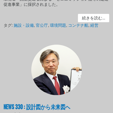
促進事業」に採択されました。
続きを読む...
タグ:
施設・設備
,
官公庁
,
環境問題
,
コンテナ船
,
経営
NEWS 330 : 設計図から未来図へ