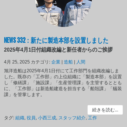
NEWS 332：新たに製造本部を設置しました
2025年4月1日付組織改編と新任者からのご挨拶
4月 25, 2025
カテゴリ:
企業
|
造船
|
人間
旭洋造船は2025年4月1日付にて工作部門を組織改編しま
した。既存の「工作部」の上位組織に「製造本部」を設置
し「修繕課」「施設課」「生産管理課」を主管するととも
に、「工作部」は新造船建造を担当する「船殻課」「艤装
課」を管掌します。
続きを読む...
タグ:
組織
,
役員
,
小西三成
,
スタッフ紹介
,
工作