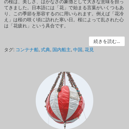
の桜は、美しさ、はかなさの象徴として大きな意味を担っ
てきました。日本語には「花」で始まる言葉がいくつもあ
り、この季節を形容するのに用いられます。例えば「花冷
え」は桜の咲く頃に訪れた寒い日。桜によって乱された心
は「花疲れ」という具合です。
続きを読む...
タグ:
コンテナ船
,
式典
,
国内船主
,
中国
,
花見