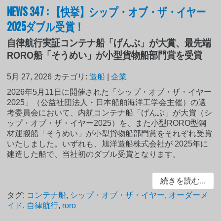
NEWS 347 : 【快挙】シップ・オブ・ザ・イヤー
2025ダブル受賞！
自律航行実証コンテナ船「げんぶ」が大賞、最先端
RORO船「そうめい」が小型貨物船部門賞を受賞
5月 27, 2026
カテゴリ:
造船
|
企業
2026年5月11日に開催された「シップ・オブ・ザ・イヤー
2025」（公益社団法人・日本船舶海洋工学会主催）の選
考委員会において、内航コンテナ船「げんぶ」が大賞（シ
ップ・オブ・ザ・イヤー2025）を、また小型RORO型鋼
材運搬船「そうめい」が小型貨物船部門賞をそれぞれ受賞
いたしました。いずれも、旭洋造船株式会社が 2025年に
建造した船で、当社初のダブル受賞となります。
続きを読む...
タグ:
コンテナ船
,
シップ・オブ・ザ・イヤー
,
オーダーメ
イド
,
自律航行
,
roro