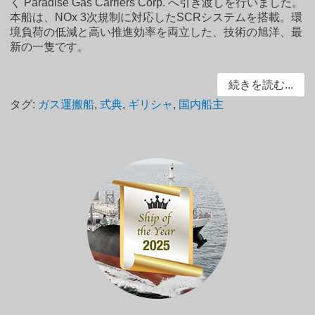
く Paradise Gas Carriers Corp. へ引き渡しを行いました。
本船は、NOx 3次規制に対応したSCRシステムを搭載。環
境負荷の低減と高い推進効率を両立した、技術の旭洋、最
新の一隻です。
続きを読む...
タグ:
ガス運搬船
,
式典
,
ギリシャ
,
国内船主