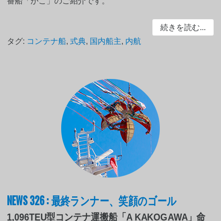
番船「かこ」のご紹介です。
続きを読む...
タグ:
コンテナ船
,
式典
,
国内船主
,
内航
NEWS 326 : 最終ランナー、笑顔のゴール
1,096TEU型コンテナ運搬船「A KAKOGAWA」命