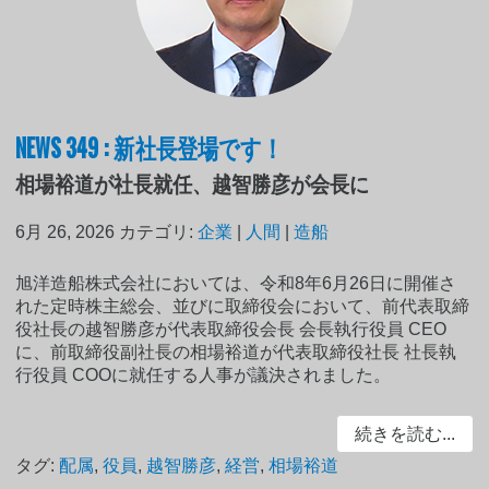
NEWS 349 : 新社長登場です！
相場裕道が社長就任、越智勝彦が会長に
6月 26, 2026
カテゴリ:
企業
|
人間
|
造船
旭洋造船株式会社においては、令和8年6月26日に開催さ
れた定時株主総会、並びに取締役会において、前代表取締
役社長の越智勝彦が代表取締役会長 会長執行役員 CEO
に、前取締役副社長の相場裕道が代表取締役社長 社長執
行役員 COOに就任する人事が議決されました。
続きを読む...
タグ:
配属
,
役員
,
越智勝彦
,
経営
,
相場裕道