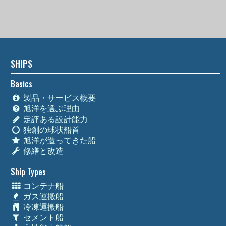
SHIPS
Basics
製品・サービス概要
旭洋を選ぶ理由
定評ある設計能力
独創の球状船首
旭洋が造ってきた船
修繕と改造
Ship Types
コンテナ船
ガス運搬船
冷凍運搬船
セメント船