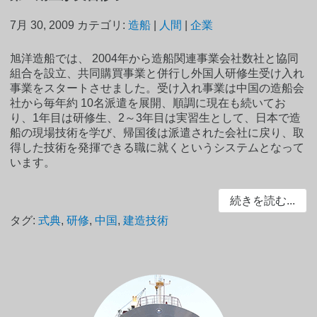
7月 30, 2009
カテゴリ:
造船
|
人間
|
企業
旭洋造船では、 2004年から造船関連事業会社数社と協同
組合を設立、共同購買事業と併行し外国人研修生受け入れ
事業をスタートさせました。受け入れ事業は中国の造船会
社から毎年約 10名派遣を展開、順調に現在も続いてお
り、1年目は研修生、2～3年目は実習生として、日本で造
船の現場技術を学び、帰国後は派遣された会社に戻り、取
得した技術を発揮できる職に就くというシステムとなって
います。
続きを読む...
タグ:
式典
,
研修
,
中国
,
建造技術