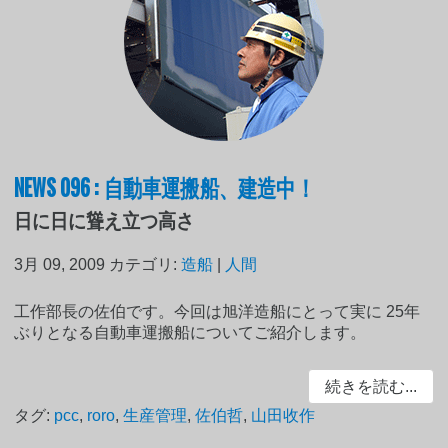
NEWS 096 : 自動車運搬船、建造中！
日に日に聳え立つ高さ
3月 09, 2009
カテゴリ:
造船
|
人間
工作部長の佐伯です。今回は旭洋造船にとって実に 25年
ぶりとなる自動車運搬船についてご紹介します。
続きを読む...
タグ:
pcc
,
roro
,
生産管理
,
佐伯哲
,
山田收作