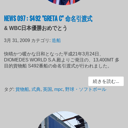
NEWS 097 : S492 "GRETA C" 命名引渡式
& WBC日本優勝おめでとう
3月 31, 2009
カテゴリ:
造船
快晴かつ暖かな日和となった平成21年3月24日、
DIOMEDES WORLD S.A.殿よりご発注の、13,400MT 多
目的貨物船 S492番船の命名引渡式が行われました。
続きを読む...
タグ:
貨物船
,
式典
,
英国
,
mpc
,
野球・ソフトボール