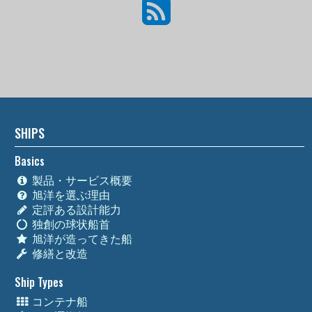
SHIPS
Basics
製品・サービス概要
旭洋を選ぶ理由
定評ある設計能力
独創の球状船首
旭洋が造ってきた船
修繕と改造
Ship Types
コンテナ船