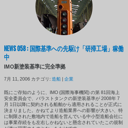
NEWS 058 : 国際基準への先駆け「研掃工場」稼働
中
IMO新塗装基準に完全準拠
7月 11, 2006
カテゴリ:
造船
|
企業
既にご存知のように、IMO (国際海事機関) の第 81回海上
安全委員会で、バラストタンクの新塗装基準が 2008年 7
月 1日以降に契約される船舶から適用されることが正式に
決まりました。かねてより造船業界への影響が大きい、特
に制限された敷地内で造船を営んでいる中小型造船会社に
は事業存続をも左右しかねないと懸念されていたこの規制