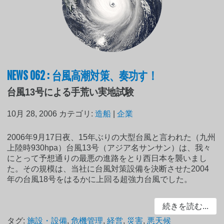
NEWS 062 : 台風高潮対策、奏功す！
台風13号による手荒い実地試験
10月 28, 2006
カテゴリ:
造船
|
企業
2006年9月17日夜、15年ぶりの大型台風と言われた（九州
上陸時930hpa）台風13号（アジア名サンサン）は、我々
にとって予想通りの最悪の進路をとり西日本を襲いまし
た。その規模は、当社に台風対策設備を決断させた2004
年の台風18号をはるかに上回る超強力台風でした。
続きを読む...
タグ:
施設・設備
,
危機管理
,
経営
,
災害
,
悪天候