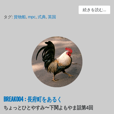
続きを読む...
タグ:
貨物船
,
mpc
,
式典
,
英国
BREAK004 : 長府町をあるく
ちょっとひとやすみ〜下関よもやま話第4回