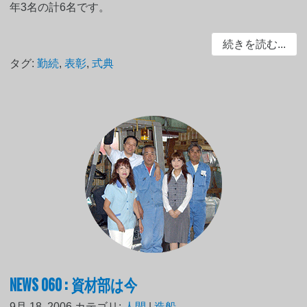
年3名の計6名です。
続きを読む...
タグ:
勤続
,
表彰
,
式典
NEWS 060 : 資材部は今
9月 18, 2006
カテゴリ:
人間
|
造船