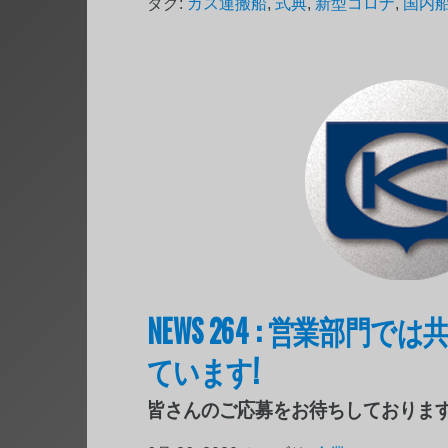
タグ:
ガス運搬船
,
式典
,
新型コロナ
,
国内
NEWS 264 : 営業部門
ています!
皆さんのご応募をお待ちしておりま