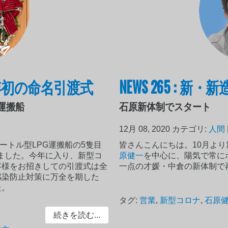
で今年初の命名引渡式
NEWS 265 : 
PG運搬船
石原新体制でスタート
12月 08, 2020
カテゴリ:
人間
メートル型LPG運搬船の5隻目
皆さんこんにちは。10月よ
れました。今年に入り、新型コ
原健一
を中心に、陽気で常に
客様をお招きしての引渡式は全
一点の才媛・中倉の新体制で
感染防止対策に万全を期した
た。
タグ:
営業
,
新型コロナ
,
石原
続きを読む...