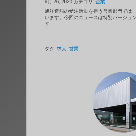
6月 26, 2020
カテゴリ:
企業
旭洋造船の受注活動を担う営業部門では
います。今回のニュースは特別バージョ
す。
タグ:
求人
,
営業