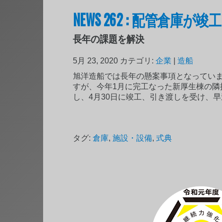
NEWS 262 : 配管倉庫が竣
長年の課題を解決
5月 23, 2020
カテゴリ:
企業
|
造船
旭洋造船では長年の懸案事項となってい
すが、今年1月に完工なった新厚生棟の隣
し、4月30日に竣工、引き渡しを受け、
タグ:
倉庫
,
施設・設備
,
式典