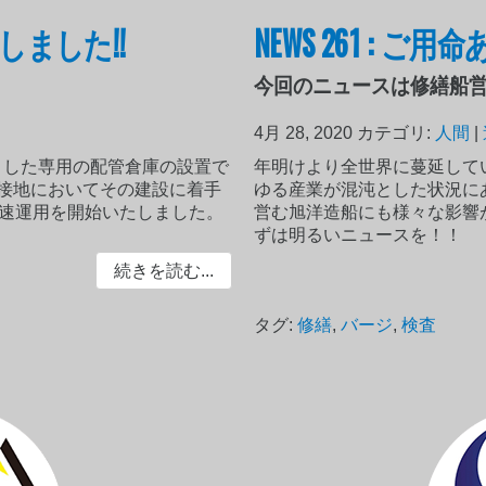
工しました!!
NEWS 261 : 
今回のニュースは修繕船
4月 28, 2020
カテゴリ:
人間
|
ました専用の配管倉庫の設置で
年明けより全世界に蔓延して
接地においてその建設に着手
ゆる産業が混沌とした状況に
早速運用を開始いたしました。
営む旭洋造船にも様々な影響
ずは明るいニュースを！！
続きを読む...
タグ:
修繕
,
バージ
,
検査