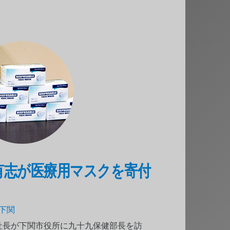
 取締役有志が医療用マスクを寄付
下関
副社長が下関市役所に九十九保健部長を訪