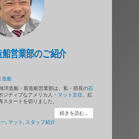
新・新造船営業部のご紹介
|
造船
り旭洋造船・新造船営業部は、私・部長の
石
ポジティブなアメリカ人・
マット主任
、紅
再スタートを切りました。
続きを読む...
健一
,
マット
,
スタッフ紹介