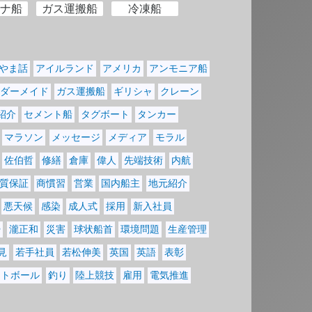
ナ船
ガス運搬船
冷凍船
やま話
アイルランド
アメリカ
アンモニア船
ダーメイド
ガス運搬船
ギリシャ
クレーン
紹介
セメント船
タグボート
タンカー
マラソン
メッセージ
メディア
モラル
佐伯哲
修繕
倉庫
偉人
先端技術
内航
質保証
商慣習
営業
国内船主
地元紹介
悪天候
感染
成人式
採用
新入社員
掃
瀧正和
災害
球状船首
環境問題
生産管理
見
若手社員
若松伸美
英国
英語
表彰
フトボール
釣り
陸上競技
雇用
電気推進