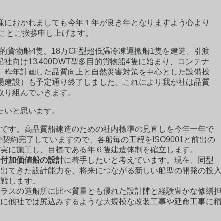
様におかれましても今年１年が良き年となりますよう心より
とことご挨拶申し上げます。
多目的貨物船4隻、18万CF型超低温冷凍運搬船1隻を建造、引渡
向け13,400DWT型多目的貨物船4隻に始まり、コンテナ
、昨年計画した品質向上と自然災害対策を中心とした設備投
場建設）も予定通り終了しました。これにより我が社は品質
取り組んでいきます。
たいと思います。
立
です。高品質船建造のための社内標準の見直しを今年一年で
で契約完了していますので、各船毎の工程をISO9001と前出の
忠実に施工し、目標である年６隻建造体制を確立します。
高付加価値船の設計
に着手したいと考えています。現在、同型
の出てきた設計能力を、将来につながる新しい船型の開発の投
挑戦します。
クラスの造船所に比べ質量とも優れた設計陣と経験豊かな修繕
けに他社では尻込みするような大規模な改装工事や延命工事に