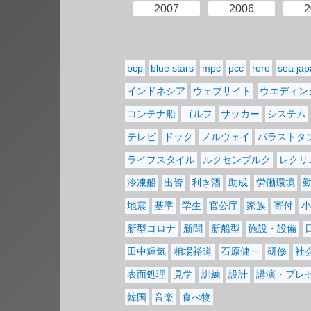
2007
2006
2
bcp
blue stars
mpc
pcc
roro
sea ja
インドネシア
ウェブサイト
ウエディン
コンテナ船
ゴルフ
サッカー
システム
テレビ
ドック
ノルウェイ
バラストタ
ライフスタイル
ルクセンブルク
レクリ
冷凍船
出資
利き酒
助成
労働環境
地震
基準
学生
官公庁
家族
寄付
小
新型コロナ
新聞
新船型
施設・設備
田中輝気
相場裕道
石原健一
研修
社
表面処理
見学
訓練
設計
講演・プレ
韓国
音楽
食べ物