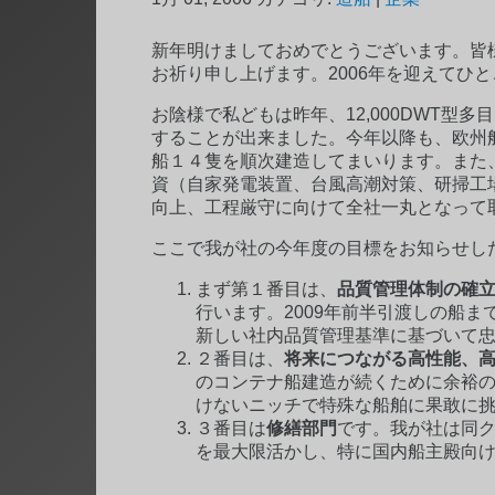
新年明けましておめでとうございます。皆
お祈り申し上げます。2006年を迎えてひ
お陰様で私どもは昨年、12,000DWT型
することが出来ました。今年以降も、欧州船社
船１４隻を順次建造してまいります。また
資（自家発電装置、台風高潮対策、研掃工
向上、工程厳守に向けて全社一丸となって
ここで我が社の今年度の目標をお知らせし
まず第１番目は、
品質管理体制の確
行います。2009年前半引渡しの船ま
新しい社内品質管理基準に基づいて
２番目は、
将来につながる高性能、
のコンテナ船建造が続くために余裕
けないニッチで特殊な船舶に果敢に
３番目は
修繕部門
です。我が社は同
を最大限活かし、特に国内船主殿向