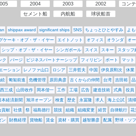
005
2004
2003
2002
コンテ
セメント船
内航船
球状船首
pan
shippax award
significant ships
SNS
ちょっとひとやすみ
よも
グケーキ・オブ・ザ・イヤー
エイトノット
オフィス
オランダ
オー
シップ・オブ・ザ・イヤー
シンガポール
スイス
スキー
スタッフ
ンク
バージ
ビジネスパートナーシップ
フィリピン
ボート
マット
エーション
レノファ山口
ロシア
三井哲夫
中国
伊良原勲次
休業
勤続
匍匐前進
危機管理
原田典彦
古くからの仲間
台湾
吉田裕
品
西三成
山田收作
岡本偕一
工作
工場
広告
建造技術
式典
役員
日本経済新聞
旭洋オープン
検査
歴史
永冨隆
求人
海上公試
清
会貢献
社債
祭
福島德行
競技
組織
組織変更
経営
自律航行
花
ゼン
財務経理
貨物船
賃金
資材・購買
越智勝彦
配属
野球・ソ