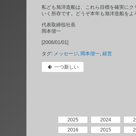
私ども旭洋造船は、これら目標を確実にク
いく所存です。どうぞ本年も旭洋造船をよ
代表取締役社長
岡本偕一
[2006/01/01]
タグ:
メッセージ
,
岡本偕一
,
経営
一つ新しい
2025
2024
2
2016
2015
2