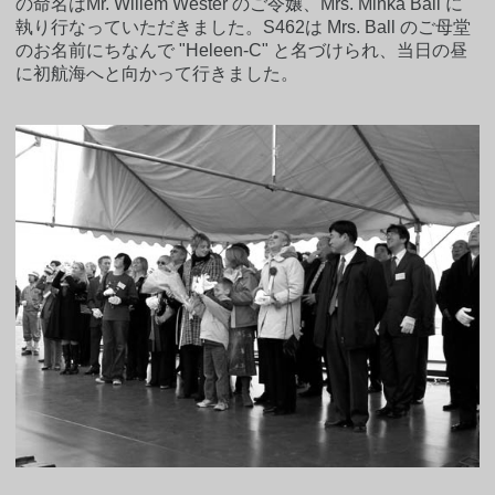
の命名はMr. Willem Wester のご令嬢、Mrs. Minka Ball に
執り行なっていただきました。S462は Mrs. Ball のご母堂
のお名前にちなんで "Heleen-C" と名づけられ、当日の昼
に初航海へと向かって行きました。