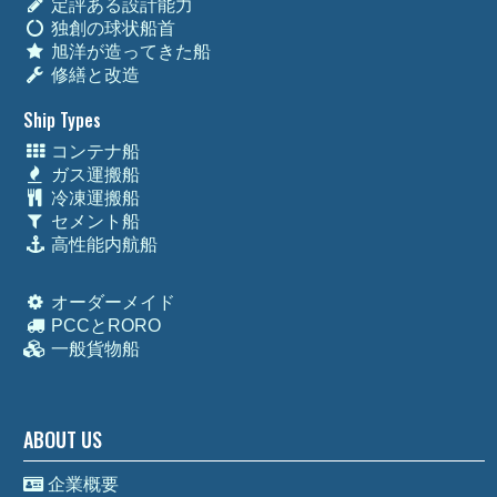
定評ある設計能力
独創の球状船首
旭洋が造ってきた船
修繕と改造
Ship Types
コンテナ船
ガス運搬船
冷凍運搬船
セメント船
高性能内航船
オーダーメイド
PCCとRORO
一般貨物船
ABOUT US
企業概要