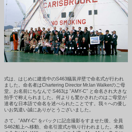
式は、はじめに建造中のS463艤装岸壁で命名式が行われ
ました。命名者はChartering Director Mr.Ian Walkerのご母
堂。お名前にちなんで S463は "AMY-C" と命名され大きな
拍手で称えられました。何よりも驚かされたのはご母堂が
達者な日本語で命名を述べられたことです。我々への優し
いお気遣い誠にありがとうございました。
さて、"AMY-C" をバックに記念撮影をすませた後、全員
S462船上へ移動、命名引渡式が執り行われました。本船