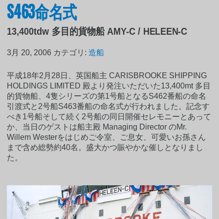
S463命名式
13,400tdw 多目的貨物船 AMY-C / HELEEN-C
3月 20, 2006
カテゴリ:
造船
平成18年2月28日、英国船主 CARISBROOKE SHIPPING
HOLDINGS LIMITED 殿より発注いただいた13,400mt 多目
的貨物船、4隻シリーズの第1号船となるS462番船の命名
引渡式と2号船S463番船の命名式が行われました。記念す
べき1号船そして続く2号船の同日開催セレモニーとあって
か、当日のゲストは船主殿 Managing Director のMr.
Willem Westerをはじめご令室、ご息女、可愛いお孫さん
まで含め総勢約40名。盛大かつ賑やかな催しとなりまし
た。