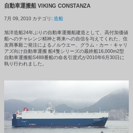
自動車運搬船 VIKING CONSTANZA
7月 09, 2010
カテゴリ:
造船
旭洋造船24年ぶりの自動車運搬船建造として、高付加価値
船へのチャレンジ精神と将来への自信を与えてくれた、住
友商事殿ご発注によるノルウエー、グラム・カー・キャリ
アズ向け自動車運搬 船4隻シリーズの最終船16,000m2型
自動車運搬船S488番船の命名引渡式が2010年6月30日に
執り行われました。