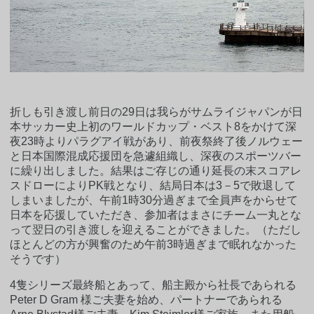
折しも引き渡し前日の29日は我らがサムライジャパンが日
本サッカー史上初のワールドカップ・ベスト8をかけて深
夜23時よりパラグアイ戦があり、前夜祭終了後ノルウェー
と日本国際混成応援団を急遽組織し、深夜のスポーツバー
に繰り出しました。結果はご存じの通り延長の末スコアレ
スドローによりPK戦となり、結局日本は3－5で敗退して
しまいましたが、午前1時30分過ぎまで全員声をからせて
日本を応援していただき、参加者はまさにチーム一丸とな
って翌日の引き渡しを迎えることができました。（ただし
ほとんどの方が興奮のため午前3時過ぎまで眠れなかった
そうです）
4隻シリーズ最終船とあって、船主殿から社長であられる
Peter D Gram 様ご夫妻を始め、パートナーであられる