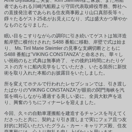
Arne Blystad様ご夫妻、Kim Steimler様ご家族、また用船
者であられる川崎汽船殿より守田代表取締役専務、弊社へ
の直接発注者であられる住友商事殿より山口真部長等々、
錚々たるゲスト25名がお見えになり、式は盛大かつ華やか
なものとなりました。
眠い目をこすりながらの調印に引き続いてゲストは旭洋造
船岸壁に横付けされた S488 番船に移動、岸壁で式は始ま
り、 Ms. Tiril Marie Steimler の見事な支綱切断とともに
S488 番船は"VIKING CONSTANZA"と命名され、華々し
い祝砲のもと式典は無事終了、その後約1時間にわたりゲ
ストの方々に船内見学をしていただき、いたる箇所に新技
術を取り入れた本船のお披露目をいたしました。
所を変えてホテルで行われたレセプションでは、引き渡し
たばかりの“VIKING CONSTANZA”が眼前の関門海峡を汽
笛を鳴らしながら通過する美しい姿に、全員大歓声を送
り、興奮のうちにフィナーレを迎えました。
今回、久々の自動車運搬船を建造するチャンスを与えてく
ださったと共に、契約より引き渡しまで実にフェア且つ友
好的に対応いただいたグラム・カー・キャリアズ殿、住友
商事殿には、心より御礼を申し上げたいと思います。