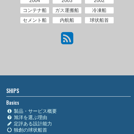
2004
2003
2002
コンテナ船
ガス運搬船
冷凍船
セメント船
内航船
球状船首
SHIPS
Basics
製品・サービス概要
旭洋を選ぶ理由
定評ある設計能力
独創の球状船首