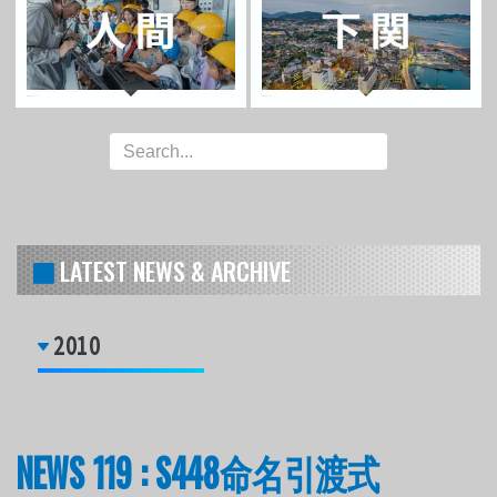
LATEST NEWS & ARCHIVE
2010
NEWS 119 : S448命名引渡式