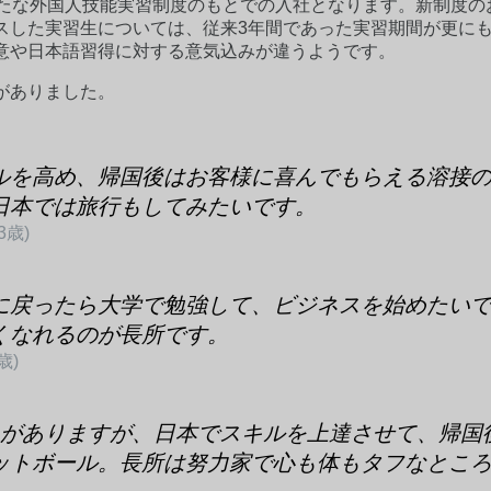
新たな外国人技能実習制度のもとでの入社となります。新制度の
スした実習生については、従来3年間であった実習期間が更にも
意や日本語習得に対する意気込みが違うようです。
がありました。
ルを高め、帰国後はお客様に喜んでもらえる溶接
日本では旅行もしてみたいです。
23歳)
に戻ったら大学で勉強して、ビジネスを始めたい
くなれるのが長所です。
歳)
とがありますが、日本でスキルを上達させて、帰国
ットボール。長所は努力家で心も体もタフなとこ