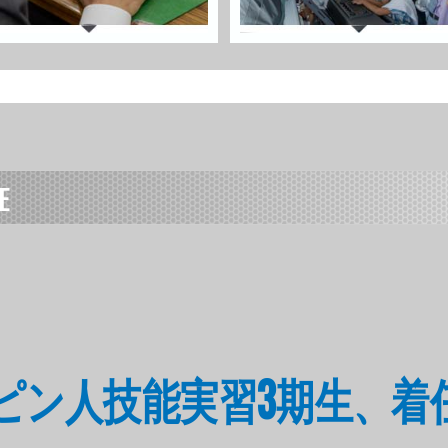
E
フィリピン人技能実習3期生、着