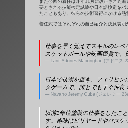
また今回の着任は昨年11月に改正された
要とされる技能検定試験や日本語検定をパ
たこともあり、彼らの技術習得にかける熱
着任式ではそれぞれの自己紹介と決意表明
仕事を早く覚えてスキルのレベ
スケットボールや映画鑑賞で、
Lanit Adones Manongbao (アドニス 
日本で技術を磨き、フィリピン
タゲームで、誰とでもすぐ仲良
Navarro Jeremy Cuba (ジェレミー 23
以前1年位塗装の仕事をしたこ
す。趣味はビリヤードやバスケ