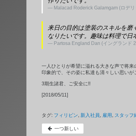
作りたいです。
Malacad Roderick Galamgam (ロデ
来日の目的は塗装のスキルを磨
なりたいです。趣味は料理で日
Partosa England Dan (イングランド 
一人ひとりが希望に溢れる大きな声で将来
印象的で、その姿に私達も清々しい思いが
3期生諸君、ご安全に!!
[2018/05/11]
タグ:
フィリピン
,
新入社員
,
雇用
,
スタッフ
一つ新しい