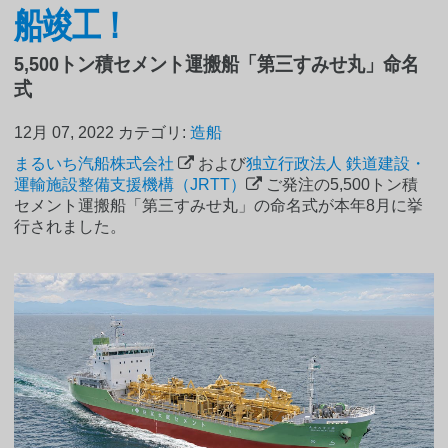
船竣工！
5,500トン積セメント運搬船「第三すみせ丸」命名
式
12月 07, 2022
カテゴリ:
造船
まるいち汽船株式会社
および
独立行政法人 鉄道建設・
運輸施設整備支援機構（JRTT）
ご発注の5,500トン積
セメント運搬船「第三すみせ丸」の命名式が本年8月に挙
行されました。