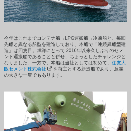
今年はこれまでコンテナ船→LPG運搬船→冷凍船と、毎回
先船と異なる船型を建造しており、本船で「連続異船型建
造」は四隻目。旭洋にとって 2016年以来久しぶりのセメ
ント運搬船であることと併せ、ちょっとしたチャレンジと
なりました。一方で、本船は当社としては初めて、
住友大
阪セメント株式会社
を荷主とする新造船であり、意義
の大きな一隻でもあります。