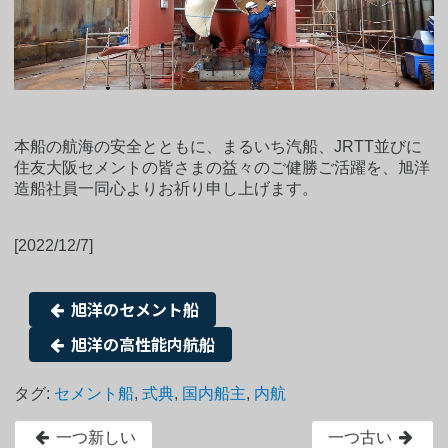
本船の航海の安全とともに、まるいち汽船、JRTT並びに
住友大阪セメントの皆さまの益々のご健勝ご活躍を、旭洋
造船社員一同心よりお祈り申し上げます。
[2022/12/7]
旭洋のセメント船
旭洋の高性能内航船
タグ:
セメント船
,
式典
,
国内船主
,
内航
一つ新しい
一つ古い