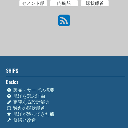
セメント船
内航船
球状船首
SHIPS
Basics
製品・サービス概要
旭洋を選ぶ理由
定評ある設計能力
独創の球状船首
旭洋が造ってきた船
修繕と改造