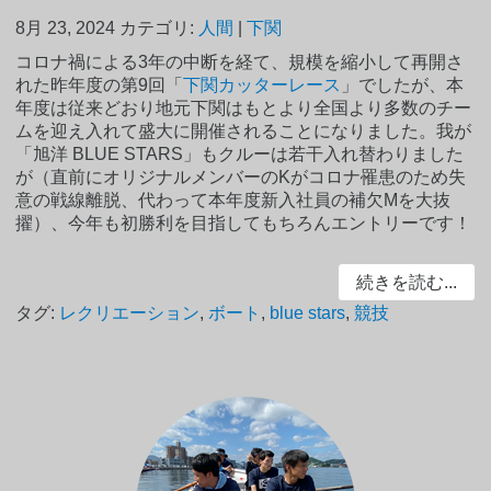
8月 23, 2024
カテゴリ:
人間
|
下関
コロナ禍による3年の中断を経て、規模を縮小して再開さ
れた昨年度の第9回「
下関カッターレース
」でしたが、本
年度は従来どおり地元下関はもとより全国より多数のチー
ムを迎え入れて盛大に開催されることになりました。我が
「旭洋 BLUE STARS」もクルーは若干入れ替わりました
が（直前にオリジナルメンバーのKがコロナ罹患のため失
意の戦線離脱、代わって本年度新入社員の補欠Mを大抜
擢）、今年も初勝利を目指してもちろんエントリーです！
続きを読む...
タグ:
レクリエーション
,
ボート
,
blue stars
,
競技