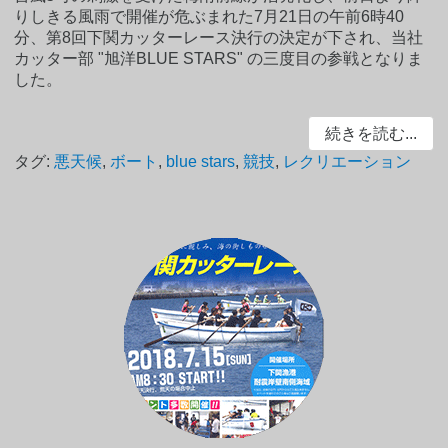
りしきる風雨で開催が危ぶまれた7月21日の午前6時40
分、第8回下関カッターレース決行の決定が下され、当社
カッター部 "旭洋BLUE STARS" の三度目の参戦となりま
した。
続きを読む...
タグ:
悪天候
,
ボート
,
blue stars
,
競技
,
レクリエーション