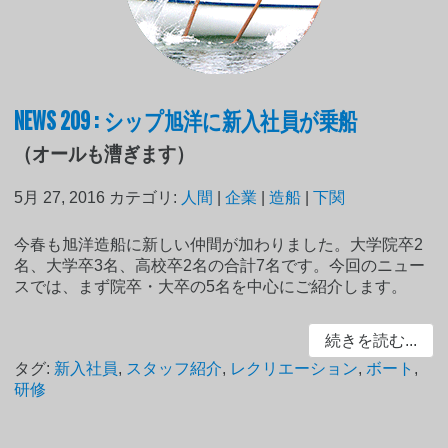
NEWS 209 : シップ旭洋に新入社員が乗船
（オールも漕ぎます）
5月 27, 2016
カテゴリ:
人間
|
企業
|
造船
|
下関
今春も旭洋造船に新しい仲間が加わりました。大学院卒2
名、大学卒3名、高校卒2名の合計7名です。今回のニュー
スでは、まず院卒・大卒の5名を中心にご紹介します。
続きを読む...
タグ:
新入社員
,
スタッフ紹介
,
レクリエーション
,
ボート
,
研修