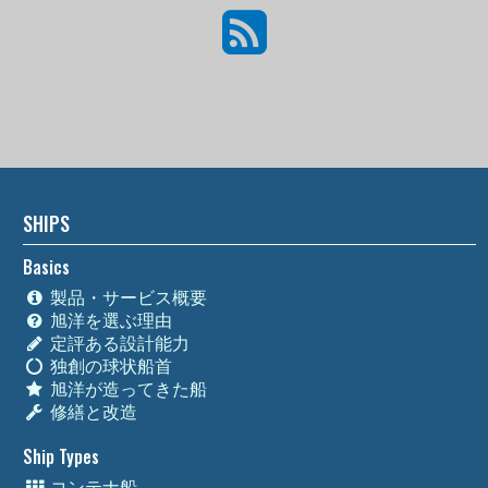
SHIPS
Basics
製品・サービス概要
旭洋を選ぶ理由
定評ある設計能力
独創の球状船首
旭洋が造ってきた船
修繕と改造
Ship Types
コンテナ船