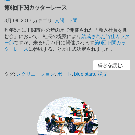
第6回下関カッターレース
8月 09, 2017
カテゴリ:
人間
|
下関
昨年5月に下関市内の焼肉屋で開催された「新入社員を囲
む会」において、社長の提案により
結成された当社カッタ
ー部
ですが、来る8月27日に開催されます
第6回下関カッ
ターレース
に参戦することが正式決定されました。
続きを読む...
タグ:
レクリエーション
,
ボート
,
blue stars
,
競技