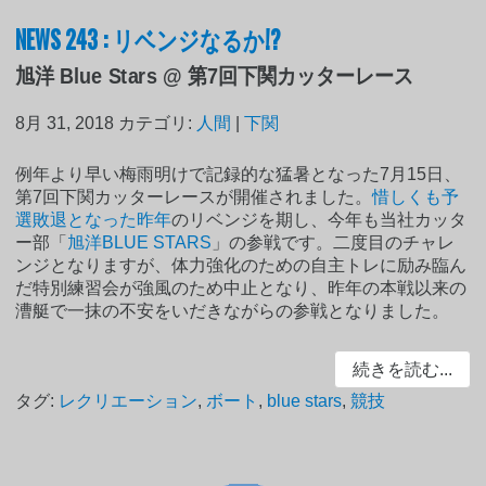
NEWS 243 : リベンジなるか!?
旭洋 Blue Stars @ 第7回下関カッターレース
8月 31, 2018
カテゴリ:
人間
|
下関
例年より早い梅雨明けで記録的な猛暑となった7月15日、
第7回下関カッターレースが開催されました。
惜しくも予
選敗退となった昨年
のリベンジを期し、今年も当社カッタ
ー部「
旭洋BLUE STARS
」の参戦です。二度目のチャレ
ンジとなりますが、体力強化のための自主トレに励み臨ん
だ特別練習会が強風のため中止となり、昨年の本戦以来の
漕艇で一抹の不安をいだきながらの参戦となりました。
続きを読む...
タグ:
レクリエーション
,
ボート
,
blue stars
,
競技