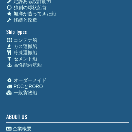
定評ある設計能力
独創の球状船首
旭洋が造ってきた船
修繕と改造
Ship Types
コンテナ船
ガス運搬船
冷凍運搬船
セメント船
高性能内航船
オーダーメイド
PCCとRORO
一般貨物船
ABOUT US
企業概要