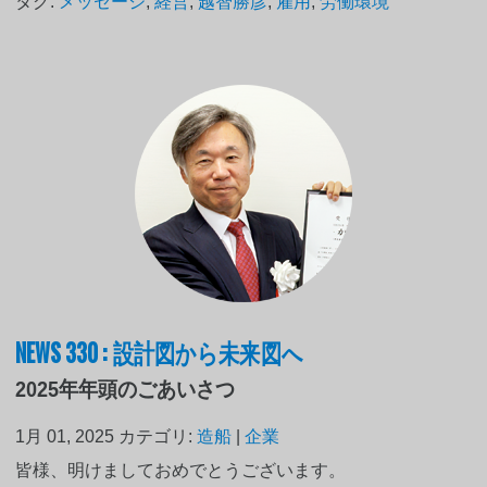
タグ:
メッセージ
,
経営
,
越智勝彦
,
雇用
,
労働環境
NEWS 330 : 設計図から未来図へ
2025年年頭のごあいさつ
1月 01, 2025
カテゴリ:
造船
|
企業
皆様、明けましておめでとうございます。