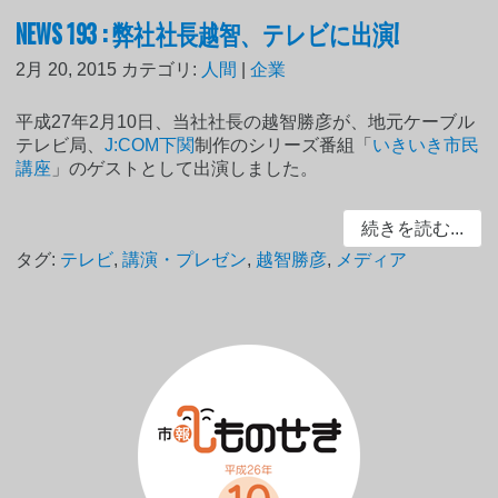
NEWS 193 : 弊社社長越智、テレビに出演!
2月 20, 2015
カテゴリ:
人間
|
企業
平成27年2月10日、当社社長の越智勝彦が、地元ケーブル
テレビ局、
J:COM下関
制作のシリーズ番組「
いきいき市民
講座
」のゲストとして出演しました。
続きを読む...
タグ:
テレビ
,
講演・プレゼン
,
越智勝彦
,
メディア