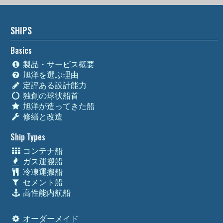
SHIPS
Basics
製品・サービス概要
旭洋を選ぶ理由
定評ある設計能力
独創の球状船首
旭洋が造ってきた船
修繕と改造
Ship Types
コンテナ船
ガス運搬船
冷凍運搬船
セメント船
高性能内航船
オーダーメイド