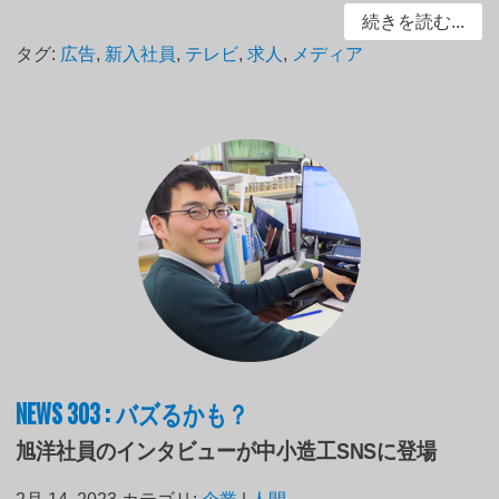
続きを読む...
タグ:
広告
,
新入社員
,
テレビ
,
求人
,
メディア
NEWS 303 : バズるかも？
旭洋社員のインタビューが中小造工SNSに登場