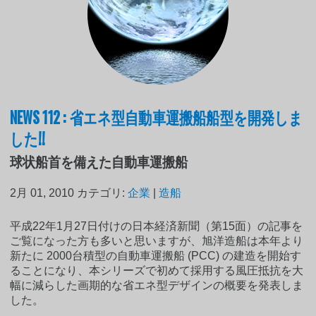
NEWS 112 : 省エネ型自動車運搬船船型を開発しま
した!!
球状船首を備えた自動車運搬船
2月 01, 2010
カテゴリ:
企業
|
造船
平成22年1月27日付けの日本経済新聞（第15面）の記事を
ご覧になった方も多いと思いますが、旭洋造船は本年より
新たに 2000台積型の自動車運搬船 (PCC) の建造を開始す
ることになり、本シリーズで初めて採用する風圧抵抗を大
幅に減らした画期的な省エネ型デザインの概要を発表しま
した。