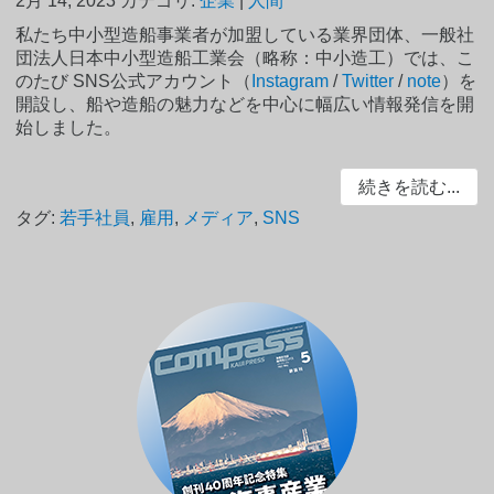
2月 14, 2023
カテゴリ:
企業
|
人間
私たち中小型造船事業者が加盟している業界団体、一般社
団法人日本中小型造船工業会（略称：中小造工）では、こ
のたび SNS公式アカウント（
Instagram
/
Twitter
/
note
）を
開設し、船や造船の魅力などを中心に幅広い情報発信を開
始しました。
続きを読む...
タグ:
若手社員
,
雇用
,
メディア
,
SNS