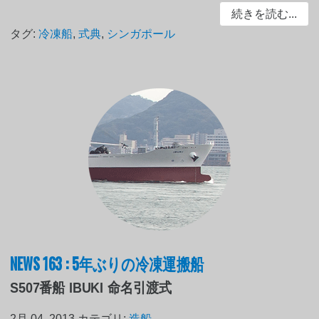
続きを読む...
タグ:
冷凍船
,
式典
,
シンガポール
NEWS 163 : 5年ぶりの冷凍運搬船
S507番船 IBUKI 命名引渡式
2月 04, 2013
カテゴリ:
造船