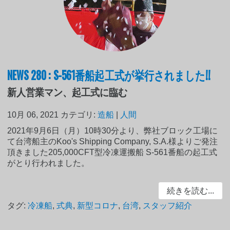
NEWS 280 : S-561番船起工式が挙行されました!!
新人営業マン、起工式に臨む
10月 06, 2021
カテゴリ:
造船
|
人間
2021年9月6日（月）10時30分より、弊社ブロック工場に
て台湾船主のKoo's Shipping Company, S.A.様よりご発注
頂きました205,000CFT型冷凍運搬船 S-561番船の起工式
がとり行われました。
続きを読む...
タグ:
冷凍船
,
式典
,
新型コロナ
,
台湾
,
スタッフ紹介