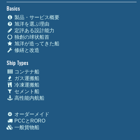
Basics
製品・サービス概要
旭洋を選ぶ理由
定評ある設計能力
独創の球状船首
旭洋が造ってきた船
修繕と改造
Ship Types
コンテナ船
ガス運搬船
冷凍運搬船
セメント船
高性能内航船
オーダーメイド
PCCとRORO
一般貨物船