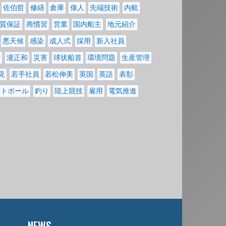
佐伯哲
修繕
倉庫
偉人
先端技術
内航
質保証
商慣習
営業
国内船主
地元紹介
悪天候
感染
成人式
採用
新入社員
掃
瀧正和
災害
球状船首
環境問題
生産管理
見
若手社員
若松伸美
英国
英語
表彰
フトボール
釣り
陸上競技
雇用
電気推進
NEWS