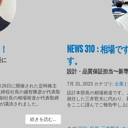
す！
NEWS 310 : 
す。
長に
設計・品質保証担当〜新
7月 31, 2023
カテゴリ:
企業
|
月26日に開催された定時株主
取締役社長の越智勝彦が代表取
設計本部長の相場裕道です。
役副社長の相場裕道が代表取締
就任した三井哲夫に代わり、
事が議決されました。
をここに謹んでご報告申し上
続きを読む...