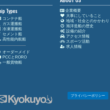
hip Types
企業概要
大事にしていること
コンテナ船
地域・社会とのかかわり
ガス運搬船
旭洋造船の歴史
冷凍運搬船
設備の紹介
セメント船
アクセス情報
高性能内航船
スポーツ活動
求人情報
オーダーメイド
PCCとRORO
一般貨物船
プライバシーポリシー