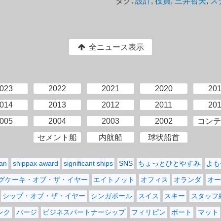
タグ:
設計
,
役員
,
三井哲夫
,
ス
全ニュース表示
023
2022
2021
2020
20
014
2013
2012
2011
20
005
2004
2003
2002
コンテ
セメント船
内航船
球状船首
pan
shippax award
significant ships
SNS
ちょっとひとやすみ
よも
グケーキ・オブ・ザ・イヤー
エイトノット
オフィス
オランダ
オー
シップ・オブ・ザ・イヤー
シンガポール
スイス
スキー
スタッフ
ンク
バージ
ビジネスパートナーシップ
フィリピン
ボート
マット