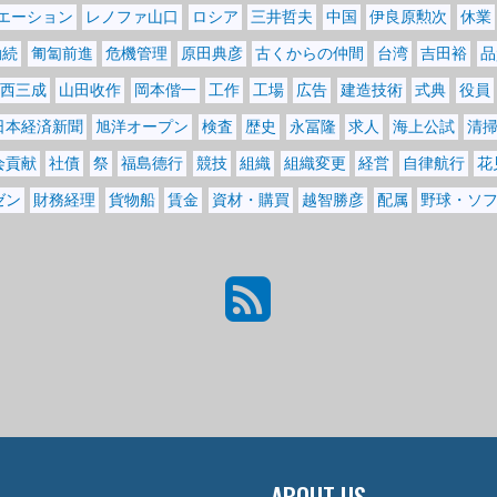
エーション
レノファ山口
ロシア
三井哲夫
中国
伊良原勲次
休業
勤続
匍匐前進
危機管理
原田典彦
古くからの仲間
台湾
吉田裕
品
西三成
山田收作
岡本偕一
工作
工場
広告
建造技術
式典
役員
日本経済新聞
旭洋オープン
検査
歴史
永冨隆
求人
海上公試
清
会貢献
社債
祭
福島德行
競技
組織
組織変更
経営
自律航行
花
ゼン
財務経理
貨物船
賃金
資材・購買
越智勝彦
配属
野球・ソ
ABOUT US