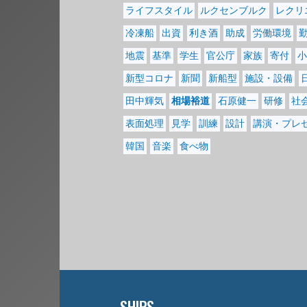
ライフスタイル
ルクセンブルク
レクリ
冷凍船
出資
利き酒
助成
労働環境
地震
基準
学生
官公庁
家族
寄付
小
新型コロナ
新聞
新船型
施設・設備
田中輝気
相場裕道
石原健一
研修
社
表面処理
見学
訓練
設計
講演・プレ
韓国
音楽
食べ物
SHIPS