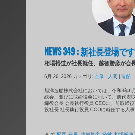
NEWS 349 : 新社長登場で
相場裕道が社長就任、越智勝彦が会
6月 26, 2026
カテゴリ:
企業
|
人間
|
造船
旭洋造船株式会社においては、令和8年6
総会、並びに取締役会において、前代表
締役会長 会長執行役員 CEOに、前取締
役社長 社長執行役員 COOに就任する人
タグ:
配属
,
役員
,
越智勝彦
,
経営
,
相場裕道