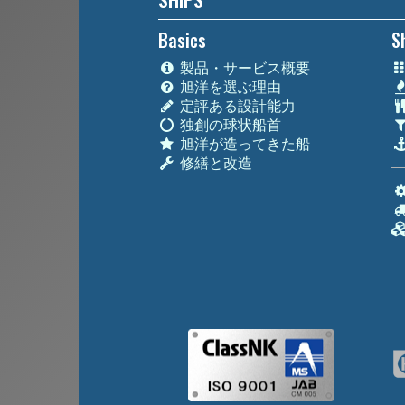
Basics
S
製品・サービス概要
旭洋を選ぶ理由
定評ある設計能力
独創の球状船首
旭洋が造ってきた船
修繕と改造