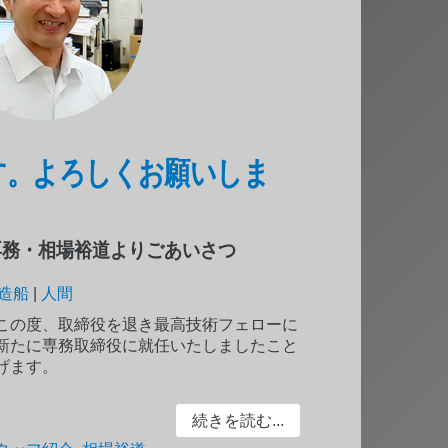
相場です。よろしくお願いしま
専務・相場裕道よりごあいさつ
造船
|
人間
この度、取締役を退き最高技術フェローに
新たに専務取締役に就任いたしましたこと
げます。
続きを読む...