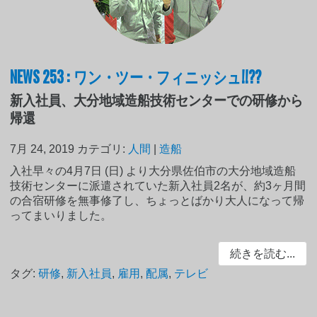
NEWS 253 : ワン・ツー・フィニッシュ!!??
新入社員、大分地域造船技術センターでの研修から
帰還
7月 24, 2019
カテゴリ:
人間
|
造船
入社早々の4月7日 (日) より大分県佐伯市の大分地域造船
技術センターに派遣されていた新入社員2名が、約3ヶ月間
の合宿研修を無事修了し、ちょっとばかり大人になって帰
ってまいりました。
続きを読む...
タグ:
研修
,
新入社員
,
雇用
,
配属
,
テレビ