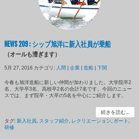
NEWS 209 : シップ旭洋に新入社員が乗船
（オールも漕ぎます）
5月 27, 2016
カテゴリ:
人間
|
企業
|
造船
|
下関
今春も旭洋造船に新しい仲間が加わりました。大学院卒2
名、大学卒3名、高校卒2名の合計7名です。今回のニュー
スでは、まず院卒・大卒の5名を中心にご紹介します。
続きを読む...
タグ:
新入社員
,
スタッフ紹介
,
レクリエーション
,
ボート
,
研修