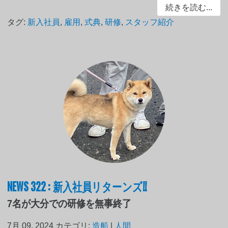
続きを読む...
タグ:
新入社員
,
雇用
,
式典
,
研修
,
スタッフ紹介
NEWS 322 : 新入社員リターンズ!!
7名が大分での研修を無事終了
7月 09, 2024
カテゴリ:
造船
|
人間