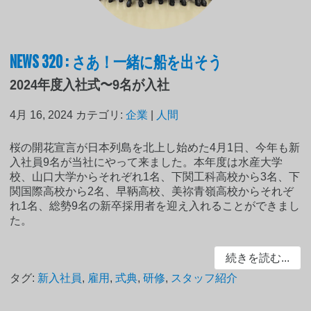
NEWS 320 : さあ！一緒に船を出そう
2024年度入社式〜9名が入社
4月 16, 2024
カテゴリ:
企業
|
人間
桜の開花宣言が日本列島を北上し始めた4月1日、今年も新
入社員9名が当社にやって来ました。本年度は水産大学
校、山口大学からそれぞれ1名、下関工科高校から3名、下
関国際高校から2名、早鞆高校、美祢青嶺高校からそれぞ
れ1名、総勢9名の新卒採用者を迎え入れることができまし
た。
続きを読む...
タグ:
新入社員
,
雇用
,
式典
,
研修
,
スタッフ紹介