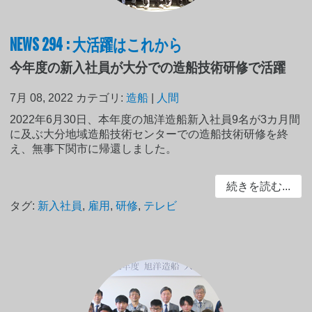
NEWS 294 : 大活躍はこれから
今年度の新入社員が大分での造船技術研修で活躍
7月 08, 2022
カテゴリ:
造船
|
人間
2022年6月30日、本年度の旭洋造船新入社員9名が3カ月間
に及ぶ大分地域造船技術センターでの造船技術研修を終
え、無事下関市に帰還しました。
続きを読む...
タグ:
新入社員
,
雇用
,
研修
,
テレビ