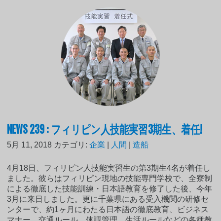
NEWS 239 : フィリピン人技能実習3期生、着任!
5月 11, 2018
カテゴリ:
企業
|
人間
|
造船
4月18日、フィリピン人技能実習生の第3期生4名が着任し
ました。彼らはフィリピン現地の技能専門学校で、全寮制
による徹底した技能訓練・日本語教育を修了した後、今年
3月に来日しました。更に千葉県にある受入機関の研修セ
ンターで、約1ヶ月にわたる日本語の徹底教育、ビジネス
マナー、交通ルール、体調管理、生活ルールなどの各種教