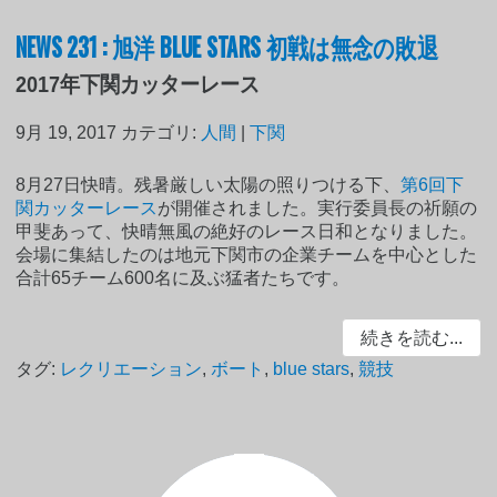
NEWS 231 : 旭洋 BLUE STARS 初戦は無念の敗退
2017年下関カッターレース
9月 19, 2017
カテゴリ:
人間
|
下関
8月27日快晴。残暑厳しい太陽の照りつける下、
第6回下
関カッターレース
が開催されました。実行委員長の祈願の
甲斐あって、快晴無風の絶好のレース日和となりました。
会場に集結したのは地元下関市の企業チームを中心とした
合計65チーム600名に及ぶ猛者たちです。
続きを読む...
タグ:
レクリエーション
,
ボート
,
blue stars
,
競技