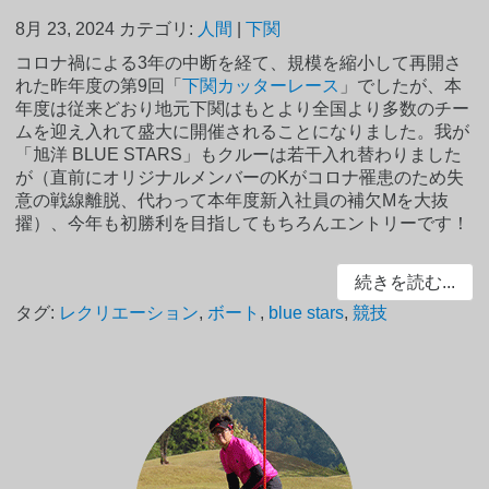
8月 23, 2024
カテゴリ:
人間
|
下関
コロナ禍による3年の中断を経て、規模を縮小して再開さ
れた昨年度の第9回「
下関カッターレース
」でしたが、本
年度は従来どおり地元下関はもとより全国より多数のチー
ムを迎え入れて盛大に開催されることになりました。我が
「旭洋 BLUE STARS」もクルーは若干入れ替わりました
が（直前にオリジナルメンバーのKがコロナ罹患のため失
意の戦線離脱、代わって本年度新入社員の補欠Mを大抜
擢）、今年も初勝利を目指してもちろんエントリーです！
続きを読む...
タグ:
レクリエーション
,
ボート
,
blue stars
,
競技