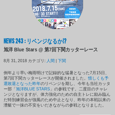
NEWS 243 : リベンジなるか!?
旭洋 Blue Stars @ 第7回下関カッターレース
8月 31, 2018
カテゴリ:
人間
|
下関
例年より早い梅雨明けで記録的な猛暑となった7月15日、
第7回下関カッターレースが開催されました。
惜しくも予
選敗退となった昨年
のリベンジを期し、今年も当社カッタ
ー部「
旭洋BLUE STARS
」の参戦です。二度目のチャレ
ンジとなりますが、体力強化のための自主トレに励み臨ん
だ特別練習会が強風のため中止となり、昨年の本戦以来の
漕艇で一抹の不安をいだきながらの参戦となりました。