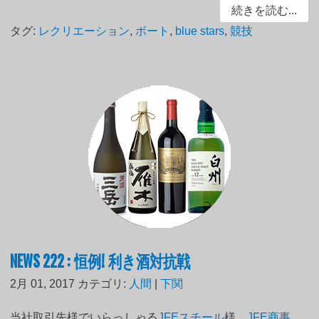
続きを読む...
タグ:
レクリエーション
,
ボート
,
blue stars
,
競技
NEWS 222 : 恒例! 利き酒対抗戦
2月 01, 2017
カテゴリ:
人間
|
下関
当社取引先様でいらっしゃる
JFEスチール
様、
JFE商事