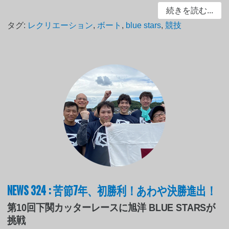
続きを読む...
タグ:
レクリエーション
,
ボート
,
blue stars
,
競技
NEWS 324 : 苦節7年、初勝利！あわや決勝進出！
第10回下関カッターレースに旭洋 BLUE STARSが
挑戦