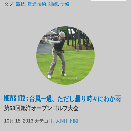
タグ:
競技
,
建造技術
,
訓練
,
研修
NEWS 172 : 台風一過、ただし曇り時々にわか雨
第53回旭洋オープンゴルフ大会
10月 18, 2013
カテゴリ:
人間
|
下関