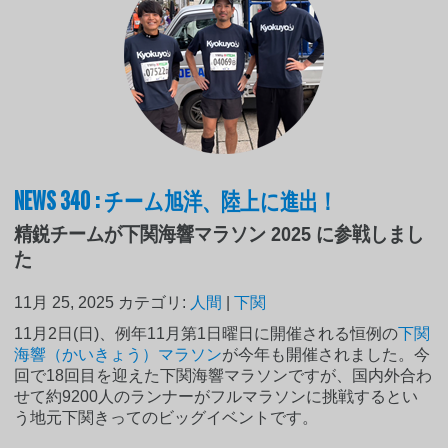
NEWS 340 : チーム旭洋、陸上に進出！
精鋭チームが下関海響マラソン 2025 に参戦しまし
た
11月 25, 2025
カテゴリ:
人間
|
下関
11月2日(日)、例年11月第1日曜日に開催される恒例の
下関
海響（かいきょう）マラソン
が今年も開催されました。今
回で18回目を迎えた下関海響マラソンですが、国内外合わ
せて約9200人のランナーがフルマラソンに挑戦するとい
う地元下関きってのビッグイベントです。