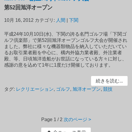
第52回旭洋オープン
10月 16, 2012
カテゴリ:
人間
|
下関
平成24年10月10日(水)、下関の誇る名門ゴルフ場「下関ゴ
ルフ倶楽部」で第52回旭洋オープンゴルフ大会が開催され
ました。弊社に様々な機器類物品を納入していただいてい
るお取引業者殿を中心に、構内外協力業者殿、外注業者
殿、等、日頃旭洋造船がお世話になっている方々に対し、
感謝の意を込めて1年に1度だけ開催しております。
続きを読む...
タグ:
レクリエーション
,
ゴルフ
,
旭洋オープン
,
競技
Page
1 / 2
次のページ >