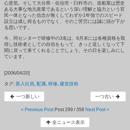
心意気、そして大分県・佐伯市・臼杵市の、造船業は歴史
ある大事な地元産業であるという深い理解と協力という官
民一体となった信念が無くしてわずか1年強でのスピード
設立は成し得るものでなく、そのご苦労には誠に頭が下が
る思いです。
今、同センターで研修中の3名は、6月末には各種資格を取
得し技術者としての自信をもって、きっと逞しくなって下
関に戻って来てくれることでしょう。その日を楽しみにし
ています。
[2006/04/20]
タグ:
新入社員
,
配属
,
研修
,
建造技術
一つ新しい
一つ古い
< Previous Post
Post
299 / 358
Next Post >
全ニュース表示