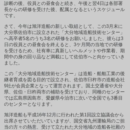
診断の後、役員との昼食会と続き、午後と翌4日は各部署
長からの研修を受けた後、配属となるというスケジュール
です。
さて、今年は旭洋造船の新しい取組として、この3月末に
大分県佐伯市に設立された「大分地域造船技術センター」
へ高卒者5名のうち3名の研修をお願いしました。彼らは3
日の役員との昼食会を終えると、3ケ月間の当地での研修
を受けるため、社有車に真新しいヘルメットや作業着、期
間中の身の回り品など満載にして佐伯市へと向かっていき
ました。
この「大分地域造船技術センター」は造船・船舶工業の後
継者育成を図る目的で設立され、佐伯市臼杵市の造船会社
9社が会員企業となって運営されます。国土交通省や大分
県、佐伯・臼杵両市の補助を受けており、同種のセンター
では広島県因島市、愛媛県今治市に次いで全国でも3番目
のセンターとなります。
旭洋造船も平成16年12月に行われた第1回設立協議会から
出席させていただいていますが、国交省九州運輸局のご担
当の方々の熱意、受けて立たれた大分地域の造船各社殿の