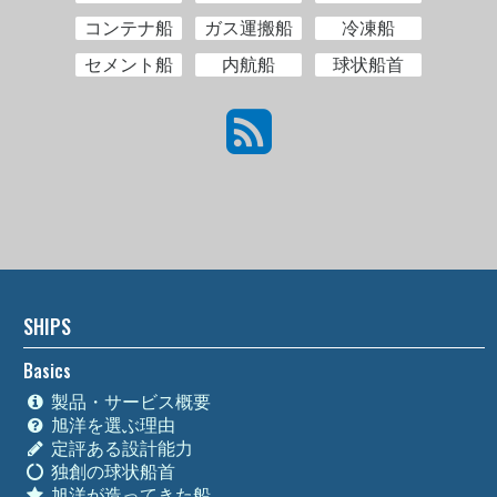
コンテナ船
ガス運搬船
冷凍船
セメント船
内航船
球状船首
SHIPS
Basics
製品・サービス概要
旭洋を選ぶ理由
定評ある設計能力
独創の球状船首
旭洋が造ってきた船