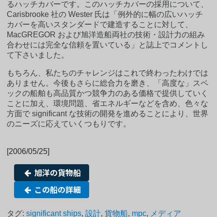
るハッチカバーです。このハッチカバーの採用について、
Carisbrooke 社の Wester 氏は「例外的に幅の広いハッチ
カバーを高いスタンダードで建造することに対して、
MacGREGOR および旭洋造船両社の技術・設計力の組み
合わせには完全な信頼を置いている」と誌上でコメントし
て下さいました。
もちろん、私たちのチャレンジはこれで終わったわけでは
ありません。今後もさらに総合力を磨き、「高度な」スペ
ックの船舶も高品質かつ競争力のある価格で提供していく
ことに加え、環境問題、省エネルギーなどを含め、色々な
方面で significant な技術の開発を進めることにより、世界
のニーズに応えていくつもりです。
[2006/05/25]
旭洋の貨物船
この船の詳細
タグ:
significant ships
,
設計
,
貨物船
,
mpc
,
メディア