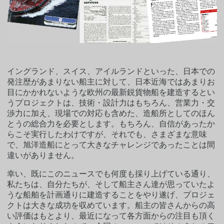
イングランド、スイス、アイルランドといった、日本での
発注歴があまりない船主に対して、日本近海ではあまりお
目にかかれないような欧州の最新鋭貨物船を建造するとい
うプロジェクトは、技術・設計力はもちろん、営業力・交
渉力に加え、現場での対応も含めた、造船所としてのほん
とうの総合力を必要とします。もちろん、自信があったか
らこそ実行したわけですが、それでも、さまざまな意味
で、旭洋造船にとって大きなチャレンジであったことは間
違いがありません。
幸い、既にこのニュースでも何度も採り上げている通り、
私たちは、自分たちが、そして船主さん達が思っていたよ
うな船舶を計画通りに建造することをやり遂げ、プロジェ
クトは大きな成功を収めています。船主の皆さんからの高
い評価はもとより、最近になって各方面からの注目も頂く