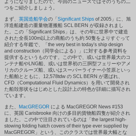
ようになりましたので、今回のニュースではそのうちの二
つをご紹介しましょう。
まず、
英国造船学会
の「
Significant Ships
of 2005」に、旭
洋造船建造の重量物運搬船 SCL BERN が収録されまし
た。この「Significant Ships」は、その年に世界中で建造
された全長100m以上の商船のうち約 50隻をよりすぐって
紹介する年鑑で、「the very best in today's ship design
and construction（同学会による）」に対する参考資料を
提供するというものです。この中で、或いは世界最大のコ
ンテナ船やLNG船、或いは世界初の三胴型フェリーやアメ
リカのクルーズ船、或いはスーパーライナー小笠原といっ
た船舶とともに、12,578tdw の SCL BERN が選ばれ、
CFD（Computational Fluid Dynamics）を用いて開発され
た船殻形状をはじめとした設計上の特色が詳細に描写され
ています。
また、
MacGREGOR
による MacGREGOR News #153
に、英国 Carisbrooke 向けの多目的貨物船四隻が紹介され
ました。この中で注目されているのは「the largest high-
stowing folding hatch covers of their type ever supplied by
MacGREGOR」という、このクラスでは世界最大幅とな