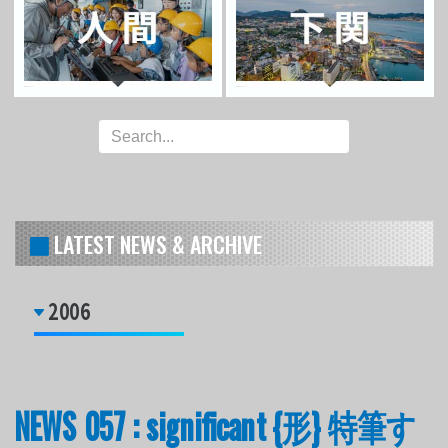
LATEST NEWS & ARCHIVE
2006
NEWS 057 : significant {形} 特筆す