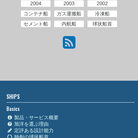
2004
2003
2002
コンテナ船
ガス運搬船
冷凍船
セメント船
内航船
球状船首
SHIPS
Basics
製品・サービス概要
旭洋を選ぶ理由
定評ある設計能力
独創の球状船首