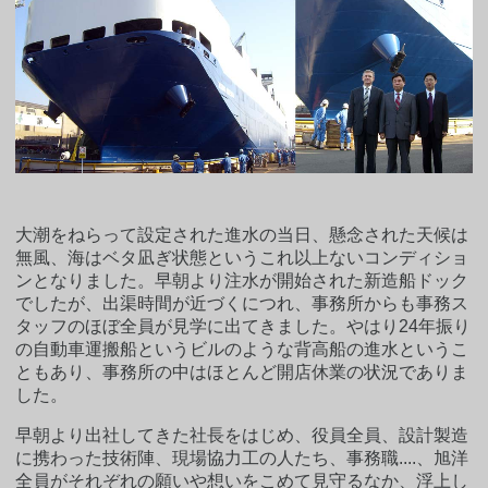
大潮をねらって設定された進水の当日、懸念された天候は
無風、海はベタ凪ぎ状態というこれ以上ないコンディショ
ンとなりました。早朝より注水が開始された新造船ドック
でしたが、出渠時間が近づくにつれ、事務所からも事務ス
タッフのほぼ全員が見学に出てきました。やはり24年振り
の自動車運搬船というビルのような背高船の進水というこ
ともあり、事務所の中はほとんど開店休業の状況でありま
した。
早朝より出社してきた社長をはじめ、役員全員、設計製造
に携わった技術陣、現場協力工の人たち、事務職....、旭洋
全員がそれぞれの願いや想いをこめて見守るなか、浮上し