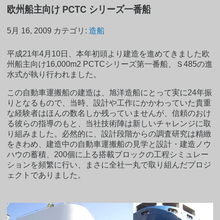
欧州船主向け PCTC シリーズ一番船
5月 16, 2009
カテゴリ:
造船
平成21年4月10日、本年初頭より建造を進めてきました欧
州船主向け16,000m2 PCTCシリーズ第一番船、Ｓ485の進
水式が執り行われました。
この自動車運搬船の建造は、旭洋造船にとって実に24年振
りとなるもので、当時、設計や工作にかかわっていた貴重
な経験者はほんの数名しか残っていませんが、信頼のおけ
る彼らの指導のもと、当社技術陣は新しいチャレンジに取
り組みました。必然的に、設計段階からの調査研究は精緻
をきわめ、建造中の自動車運搬船の見学と設計・建造ノウ
ハウの蓄積、200個に上る搭載ブロックの工程シミュレー
ションを頻繁に行い、まさに全社一丸で取り組んだプロジ
ェクトでありました。