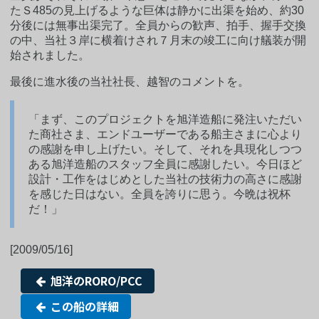
たＳ485の見上げるような巨体は静かに出渠を始め、約30
分後には無事出渠完了。全員からの歓声、拍手、握手交換
の中、当社３岸に横着けされ７月末の竣工に向け艤装が開
始されました。
最後に進水後の当社社長、越智のコメントを。
「まず、このプロジェクトを旭洋造船に発注いただい
た商社さま、エンドユーザーである船主さまに心より
の感謝を申し上げたい。そして、それを具現化しつつ
ある旭洋造船のスタッフ全員に感謝したい。今日ほど
設計・工作をはじめとした当社の技術力の高さに感謝
を感じた日はない。全員を誇りに思う。今晩は祝杯
だ！」
[2009/05/16]
旭洋のRORO/PCC
この船の詳細