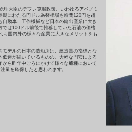
三総理大臣のデフレ克服政策、いわゆるアベノミ
期にわたる円ドル為替相場も瞬間120円を超
も自動車、工作機械など日本の輸出産業に大き
では100ドル前後で推移していた石油の価格
これも国内外の様々な産業に大きなメリットをも
スモデルの日本の造船所は、建造量の指標とな
的低迷が続いているものの、大幅な円安による
年から昨年中ごろにかけて様々な船種において
受注量を確保したと思われます。