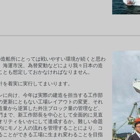
の造船所にとっては戦いやすい環境が続くと思わ
、海運市況、為替変動などにより我々日本の造
ことも想定しておかなければなりません。
針を着実に実行してまいります。
ンに向け、今年は実際の建造を担当する工作部
の更新にともない工場レイアウトの変更、それ
造量から逆算した外注ブロック量の管理など、
門まで、新工作部長を中心として全面的に見直
オリティをいかにして達成するか。難しい命題
的にモノと人の流れを管理することにより、コ
ることができる工場に生まれ変わることを目指