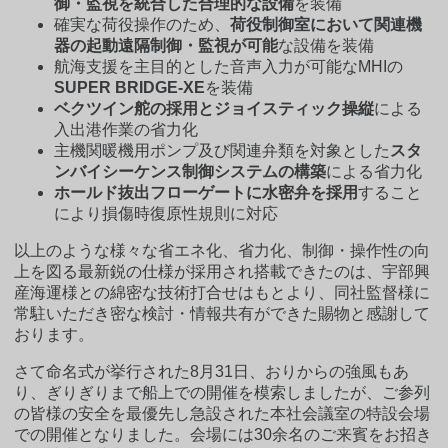
御・監視を統合した合理的な設備
を装備
確実な荷役操作のため、
荷役制御室において関連機
器の起動遠隔制御・監視が可能
な設備を装備
航海支援を主目的とした音声入力が可能なMHIの
SUPER BRIDGE-XE
を装備
ベクツイン舵の採用とジョイスティック操縦
による
入出港作業の省力化
主機関暖機用ポンプ及び関連弁類を対象とした
スタ
ンバイシーケンス制御システムの構築
による省力化
ホールド抜出フローゲートに水密弁を採用
すること
により損傷時復原性規則に対応
以上のような様々な省エネ化、省力化、制御・操作性の向
上を図る最新鋭の仕様が採用され搭載できたのは、宇部興
産海運様との綿密な技術打合せはもとより、同社監督様に
常駐いただき密な検討・情報共有ができた賜物と感謝して
おります。
さて命名式が挙行された8月31日、おりからの強風もあ
り、ぎりぎりまで船上での開催を模索しましたが、ご参列
の皆様の安全を最優先し急設された本社会議室の特設会場
での開催となりました。会場には30余名のご来賓をお招き