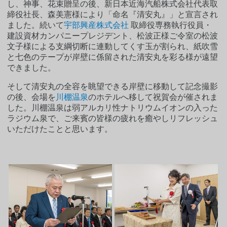
し、神事、花束贈呈の後、新日本近海汽船株式会社代表取
締役社長、森美憲様により「命名『清安丸』」と宣言され
ました。続いて
宇部興産株式会社
取締役専務執行役員・
建設資材カンパニープレジデント、松波正様ご令室の松波
文子様による支綱切断に連動してくす玉が割られ、紙吹雪
と七色のテープが岸壁に係留された清安丸を彩る様が遠望
できました。
そして清安丸の全容を眺望できる岸壁に移動して記念撮影
の後、会場を
川棚温泉
のホテルへ移して祝賀会が催されま
した。川棚温泉は弱アルカリ性ナトリウムイオンの入った
ラジウム泉で、ご来賓の皆様の疲れを癒やしリフレッシュ
いただけたことと思います。