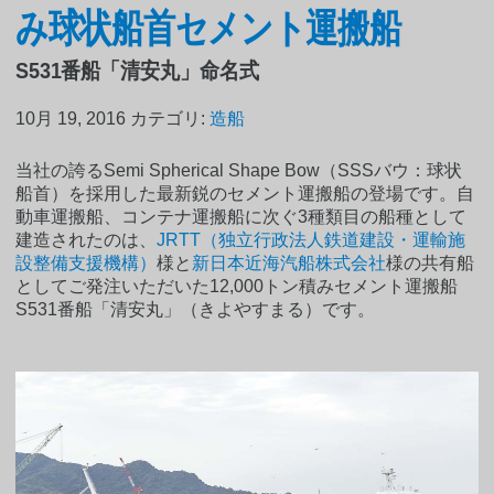
み球状船首セメント運搬船
S531番船「清安丸」命名式
10月 19, 2016
カテゴリ:
造船
当社の誇るSemi Spherical Shape Bow（SSSバウ：球状
船首）を採用した最新鋭のセメント運搬船の登場です。自
動車運搬船、コンテナ運搬船に次ぐ3種類目の船種として
建造されたのは、
JRTT（独立行政法人鉄道建設・運輸施
設整備支援機構）
様と
新日本近海汽船株式会社
様の共有船
としてご発注いただいた12,000トン積みセメント運搬船
S531番船「清安丸」（きよやすまる）です。