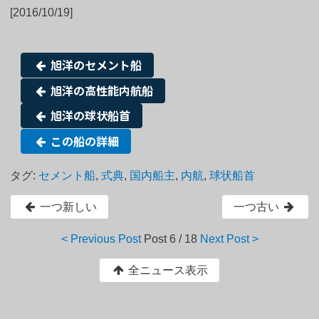
[2016/10/19]
旭洋のセメント船
旭洋の高性能内航船
旭洋の球状船首
この船の詳細
タグ:
セメント船
,
式典
,
国内船主
,
内航
,
球状船首
一つ新しい
一つ古い
< Previous Post
Post
6 / 18
Next Post >
全ニュース表示