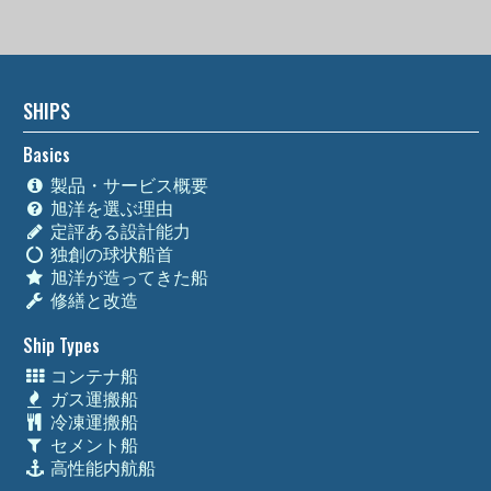
SHIPS
Basics
製品・サービス概要
旭洋を選ぶ理由
定評ある設計能力
独創の球状船首
旭洋が造ってきた船
修繕と改造
Ship Types
コンテナ船
ガス運搬船
冷凍運搬船
セメント船
高性能内航船