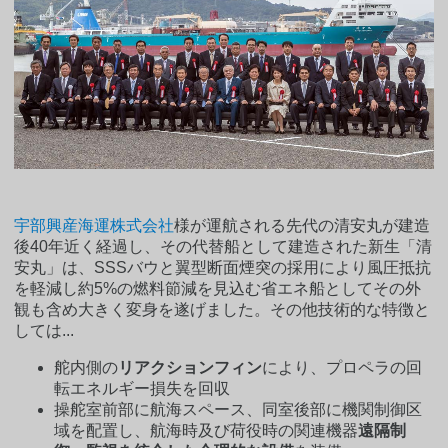
宇部興産海運株式会社
様が運航される先代の清安丸が建造
後40年近く経過し、その代替船として建造された新生「清
安丸」は、SSSバウと翼型断面煙突の採用により風圧抵抗
を軽減し約5%の燃料節減を見込む省エネ船としてその外
観も含め大きく変身を遂げました。その他技術的な特徴と
しては...
舵内側の
リアクションフィン
により、プロペラの回
転エネルギー損失を回収
操舵室前部に航海スペース、同室後部に機関制御区
域を配置し、航海時及び荷役時の関連機器
遠隔制