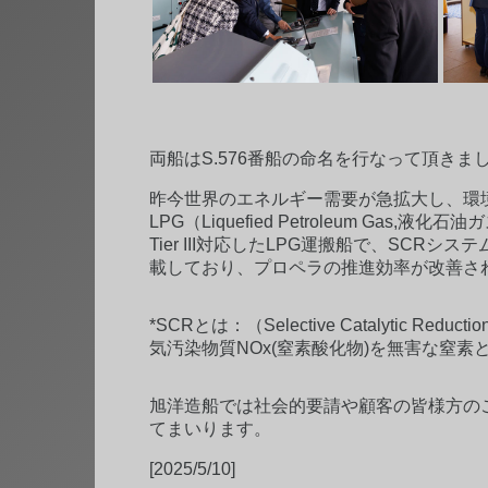
両船はS.576番船の命名を行なって頂きました 
昨今世界のエネルギー需要が急拡大し、環
LPG（Liquefied Petroleum 
Tier III対応したLPG運搬船で、SCRシス
載しており、プロペラの推進効率が改善さ
*SCRとは：（Selective Cataly
気汚染物質NOx(窒素酸化物)を無害な窒
旭洋造船では社会的要請や顧客の皆様方の
てまいります。
[2025/5/10]