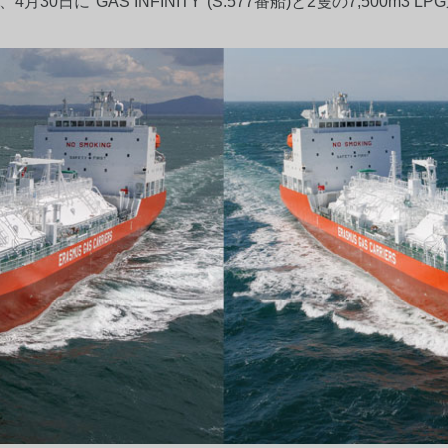
)、4月30日に"GAS INFINITY"(S.577番船)と2隻の7,500