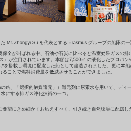
Mr. Zhongyi Su を代表とする Erasmus グループの
境保全が叫ばれる中、石油や石炭に比べると温室効果ガスの排
Gas,液化石油ガス）が注目されています。本船は7,500㎥ の液化した
テム*を搭載し環境に配慮した船として建造されました。更に本船はPBCF（P
れることで燃料消費量を低減させることができました。
tic Reductionの略、「選択的触媒還元」）還元剤に尿素水を用
素と水にする排ガス浄化技術の一つ。
ご要望にきめ細かくお応えすべく、引き続き自然環境に配慮し