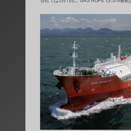
当社では3月7日に"GAS HOPE"(S.576番船