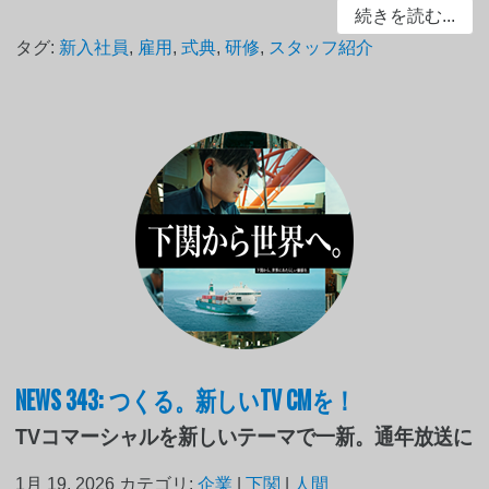
続きを読む...
タグ:
新入社員
,
雇用
,
式典
,
研修
,
スタッフ紹介
NEWS 343: つくる。新しいTV CMを！
TVコマーシャルを新しいテーマで一新。通年放送に
1月 19, 2026
カテゴリ:
企業
|
下関
|
人間