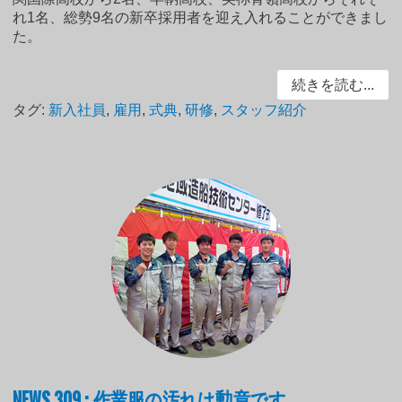
れ1名、総勢9名の新卒採用者を迎え入れることができまし
た。
続きを読む...
タグ:
新入社員
,
雇用
,
式典
,
研修
,
スタッフ紹介
NEWS 309 : 作業服の汚れは勲章です