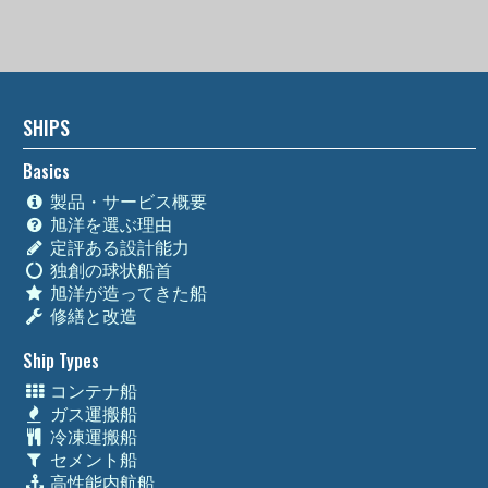
SHIPS
Basics
製品・サービス概要
旭洋を選ぶ理由
定評ある設計能力
独創の球状船首
旭洋が造ってきた船
修繕と改造
Ship Types
コンテナ船
ガス運搬船
冷凍運搬船
セメント船
高性能内航船