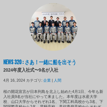
NEWS 320 : さあ！一緒に船を出そう
2024年度入社式〜9名が入社
4月 16, 2024
カテゴリ:
企業
|
人間
桜の開花宣言が日本列島を北上し始めた4月1日、今年も新
入社員9名が当社にやって来ました。本年度は水産大学
校、山口大学からそれぞれ1名、下関工科高校から3名、下
関国際高校から2名、早鞆高校、美祢青嶺高校からそれぞ