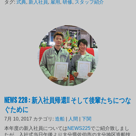
タグ:
式典
,
新入社員
,
雇用
,
研修
,
スタッフ紹介
NEWS 228 : 新入社員帰還!! そして後輩たちにつな
ぐために
7月 10, 2017
カテゴリ:
造船
|
人間
|
下関
本年度の新入社員については
NEWS225
でご紹介致しまし
たが、入社式当日午後より大分県佐伯市の大分地区造船技