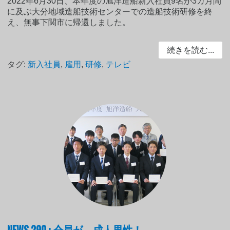
2022年6月30日、本年度の旭洋造船新入社員9名が3カ月間
に及ぶ大分地域造船技術センターでの造船技術研修を終
え、無事下関市に帰還しました。
続きを読む...
タグ:
新入社員
,
雇用
,
研修
,
テレビ
NEWS 290 : 全員が、成人男性！