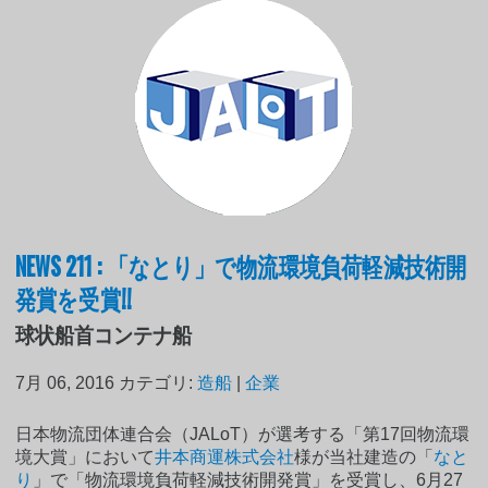
NEWS 211 : 「なとり」で物流環境負荷軽減技術開
発賞を受賞!!
球状船首コンテナ船
7月 06, 2016
カテゴリ:
造船
|
企業
日本物流団体連合会（JALoT）が選考する「第17回物流環
境大賞」において
井本商運株式会社
様が当社建造の「
なと
り
」で「物流環境負荷軽減技術開発賞」を受賞し、6月27