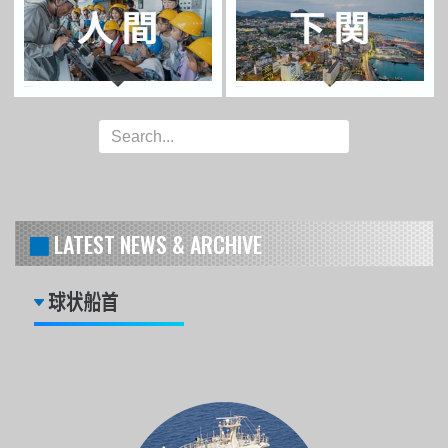
LATEST NEWS & ARCHIVE
球状船首