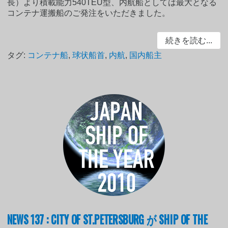
長）より積載能力540TEU型、内航船としては最大となる
コンテナ運搬船のご発注をいただきました。
続きを読む...
タグ:
コンテナ船
,
球状船首
,
内航
,
国内船主
NEWS 137 : CITY OF ST.PETERSBURG が SHIP OF THE