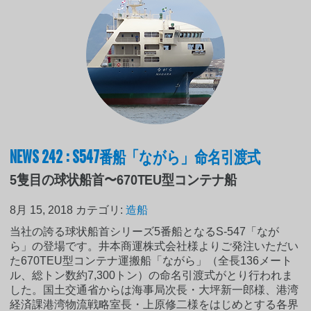
NEWS 242 : S547番船「ながら」命名引渡式
5隻目の球状船首〜670TEU型コンテナ船
8月 15, 2018
カテゴリ:
造船
当社の誇る球状船首シリーズ5番船となるS-547「なが
ら」の登場です。井本商運株式会社様よりご発注いただい
た670TEU型コンテナ運搬船「ながら」（全長136メート
ル、総トン数約7,300トン）の命名引渡式がとり行われま
した。国土交通省からは海事局次長・大坪新一郎様、港湾
経済課港湾物流戦略室長・上原修二様をはじめとする各界