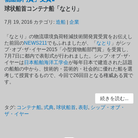
球状船首コンテナ船「なとり」
7月 19, 2016
カテゴリ:
造船
|
企業
「なとり」の物流環境負荷軽減技術開発賞受賞をお伝えし
た前回の
NEWS211
でもふれましたが、「
なとり
」がシッ
プ･オブ･ザ･イヤー2015「小型貨物船部門賞」を受賞し、
7月7日に都内で表彰式が行われました。シップ･オブ･ザ･
イヤーは
日本船舶海洋工学会
が毎年日本で建造された話題
の船舶の中から、技術的・芸術的・社会的に優れた船を選
考して授賞するもので、今回で26回目となる権威ある賞で
す。
続きを読む...
タグ:
コンテナ船
,
式典
,
球状船首
,
表彰
,
シップ・オブ・
ザ・イヤー