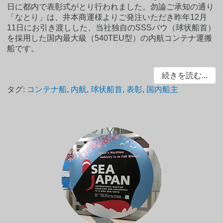
日に都内で表彰式がとり行われました。勿論ご承知の通り
「なとり」は、井本商運様よりご発注いただき昨年12月
11日にお引き渡しした、当社独自のSSSバウ（球状船首）
を採用した国内最大級（540TEU型）の内航コンテナ運搬
船です。
続きを読む...
タグ:
コンテナ船
,
内航
,
球状船首
,
表彰
,
国内船主