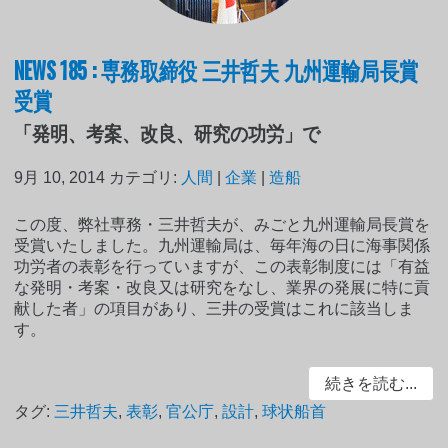
NEWS 185 : 専務取締役 三井哲夫 九州運輸局長賞
受賞
「発明、考案、改良、研究の功労」で
9月 10, 2014
カテゴリ:
人間
|
企業
|
造船
この度、弊社専務・三井哲夫が、みごと九州運輸局長賞を
受賞いたしました。九州運輸局は、毎年海の日に海事関係
功労者の表彰を行っていますが、この表彰制度には「有益
な発明・考案・改良又は研究をなし、業界の発展に特に貢
献した者」の項目があり、三井の受賞はこれに該当しま
す。
続きを読む...
タグ:
三井哲夫
,
表彰
,
官公庁
,
設計
,
球状船首