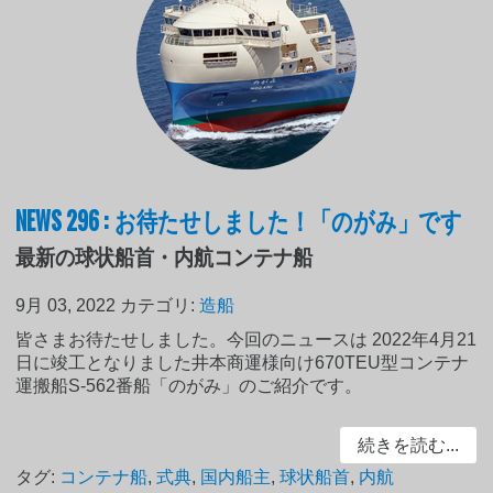
NEWS 296 : お待たせしました！「のがみ」です
最新の球状船首・内航コンテナ船
9月 03, 2022
カテゴリ:
造船
皆さまお待たせしました。今回のニュースは 2022年4月21
日に竣工となりました井本商運様向け670TEU型コンテナ
運搬船S-562番船「のがみ」のご紹介です。
続きを読む...
タグ:
コンテナ船
,
式典
,
国内船主
,
球状船首
,
内航