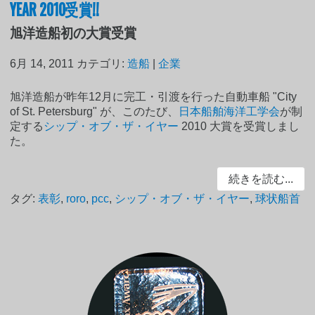
YEAR 2010受賞!!
旭洋造船初の大賞受賞
6月 14, 2011
カテゴリ:
造船
|
企業
旭洋造船が昨年12月に完工・引渡を行った自動車船 "City
of St. Petersburg" が、このたび、
日本船舶海洋工学会
が制
定する
シップ・オブ・ザ・イヤー
2010 大賞を受賞しまし
た。
続きを読む...
タグ:
表彰
,
roro
,
pcc
,
シップ・オブ・ザ・イヤー
,
球状船首