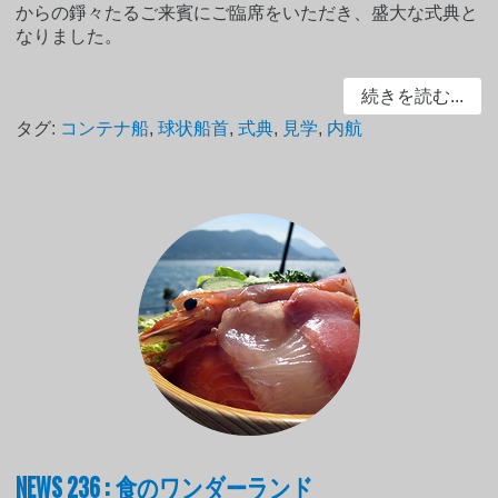
からの錚々たるご来賓にご臨席をいただき、盛大な式典と
なりました。
続きを読む...
タグ:
コンテナ船
,
球状船首
,
式典
,
見学
,
内航
NEWS 236 : 食のワンダーランド