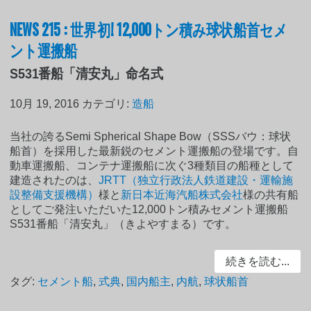
NEWS 215 : 世界初! 12,000トン積み球状船首セメ
ント運搬船
S531番船「清安丸」命名式
10月 19, 2016
カテゴリ:
造船
当社の誇るSemi Spherical Shape Bow（SSSバウ：球状
船首）を採用した最新鋭のセメント運搬船の登場です。自
動車運搬船、コンテナ運搬船に次ぐ3種類目の船種として
建造されたのは、
JRTT（独立行政法人鉄道建設・運輸施
設整備支援機構）
様と
新日本近海汽船株式会社
様の共有船
としてご発注いただいた12,000トン積みセメント運搬船
S531番船「清安丸」（きよやすまる）です。
続きを読む...
タグ:
セメント船
,
式典
,
国内船主
,
内航
,
球状船首