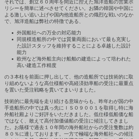
それでは、創立６０周年を間近に控えた旭洋造船の営業ポ
リシーを簡単に述べさせてください。お隣の韓国や中国に
よる激しい追い上げや国内他造船所との熾烈な戦いのなか
で、旭洋造船は弊社の特徴である、
外国船社への万全の対応能力
同規模造船所の中では質量両面において最も充実し
た設計スタッフを維持することによる卓越した設計
能力
欧州など海外船主向け船舶の建造によって培われた
高い建造工作精度
の３本柱を前面に押し出して、他の造船所では技術的に取
り組めないような高仕様船や高経済効率船の受注に最重点
を置いた受注戦略を貫いてまいりました。
技術的に最先端を走り続ける意味からも、昨年わが国の中
手造船所の中では真っ先にＩＳＯ９００１を取得し特に海
外船社殿よりご好評をいただきました。低仕様低船価な船
ではなく、敢えて高付加価値船の受注に傾注してきまし
た。お蔭様で過去１０年間の海外船社からの受注隻数は約
８０％に達しております。一方で極端な海外船社への傾注