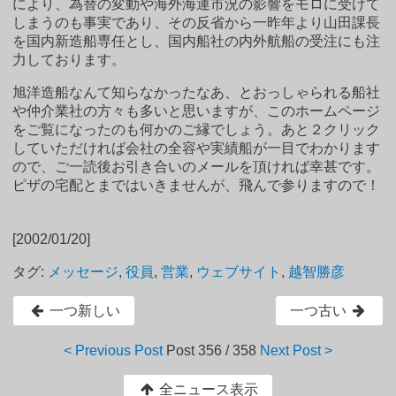
により、為替の変動や海外海運市況の影響をモロに受けて
しまうのも事実であり、その反省から一昨年より山田課長
を国内新造船専任とし、国内船社の内外航船の受注にも注
力しております。
旭洋造船なんて知らなかったなあ、とおっしゃられる船社
や仲介業社の方々も多いと思いますが、このホームページ
をご覧になったのも何かのご縁でしょう。あと２クリック
していただければ会社の全容や実績船が一目でわかります
ので、ご一読後お引き合いのメールを頂ければ幸甚です。
ピザの宅配とまではいきませんが、飛んで参りますので！
[2002/01/20]
タグ:
メッセージ
,
役員
,
営業
,
ウェブサイト
,
越智勝彦
一つ新しい
一つ古い
< Previous Post
Post
356 / 358
Next Post >
全ニュース表示