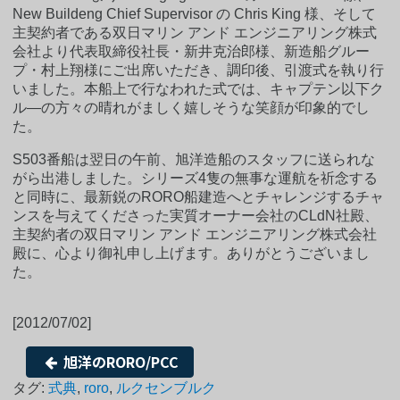
New Buildeng Chief Supervisor の Chris King 様、そして
主契約者である双日マリン アンド エンジニアリング株式
会社より代表取締役社長・新井克治郎様、新造船グルー
プ・村上翔様にご出席いただき、調印後、引渡式を執り行
いました。本船上で行なわれた式では、キャプテン以下ク
ル―の方々の晴れがましく嬉しそうな笑顔が印象的でし
た。
S503番船は翌日の午前、旭洋造船のスタッフに送られな
がら出港しました。シリーズ4隻の無事な運航を祈念する
と同時に、最新鋭のRORO船建造へとチャレンジするチャ
ンスを与えてくださった実質オーナー会社のCLdN社殿、
主契約者の双日マリン アンド エンジニアリング株式会社
殿に、心より御礼申し上げます。ありがとうございまし
た。
[2012/07/02]
旭洋のRORO/PCC
タグ:
式典
,
roro
,
ルクセンブルク