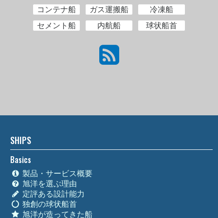
コンテナ船
ガス運搬船
冷凍船
セメント船
内航船
球状船首
SHIPS
Basics
製品・サービス概要
旭洋を選ぶ理由
定評ある設計能力
独創の球状船首
旭洋が造ってきた船