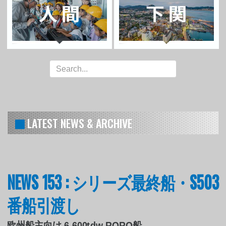
LATEST NEWS & ARCHIVE
NEWS 153 : シリーズ最終船・S503
番船引渡し
欧州船主向け 6,600tdw RORO船