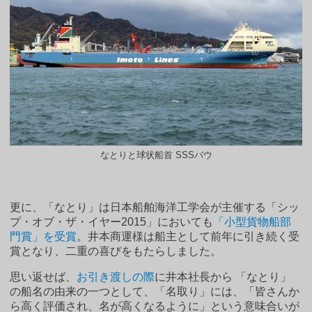
なとりと球状船首 SSSバウ
更に、「なとり」は日本船舶海洋工学会が主催する「シッ
プ・オブ・ザ・イヤー2015」においても
「小型貨物船部
門賞」を受賞
。井本商運様は船主として前年に引き続く受
賞となり、二重の喜びをもたらしました。
思い返せば、
お引き渡しの際
に井本社長から 「なとり」
の船名の由来の一つとして、「名取り」には、「皆さんか
ら高く評価され、名が高くなるように」という意味合いが