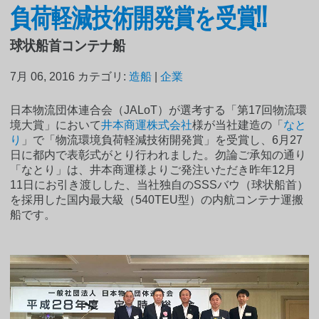
負荷軽減技術開発賞を受賞!!
球状船首コンテナ船
7月 06, 2016
カテゴリ:
造船
|
企業
日本物流団体連合会（JALoT）が選考する「第17回物流環
境大賞」において
井本商運株式会社
様が当社建造の「
なと
り
」で「物流環境負荷軽減技術開発賞」を受賞し、6月27
日に都内で表彰式がとり行われました。勿論ご承知の通り
「なとり」は、井本商運様よりご発注いただき昨年12月
11日にお引き渡しした、当社独自のSSSバウ（球状船首）
を採用した国内最大級（540TEU型）の内航コンテナ運搬
船です。