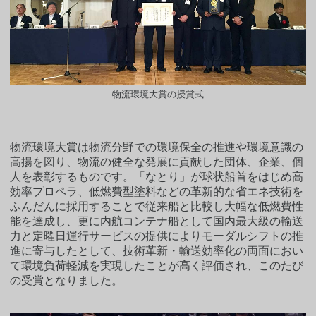
物流環境大賞の授賞式
物流環境大賞は物流分野での環境保全の推進や環境意識の
高揚を図り、物流の健全な発展に貢献した団体、企業、個
人を表彰するものです。「なとり」が球状船首をはじめ高
効率プロペラ、低燃費型塗料などの革新的な省エネ技術を
ふんだんに採用することで従来船と比較し大幅な低燃費性
能を達成し、更に内航コンテナ船として国内最大級の輸送
力と定曜日運行サービスの提供によりモーダルシフトの推
進に寄与したとして、技術革新・輸送効率化の両面におい
て環境負荷軽減を実現したことが高く評価され、このたび
の受賞となりました。