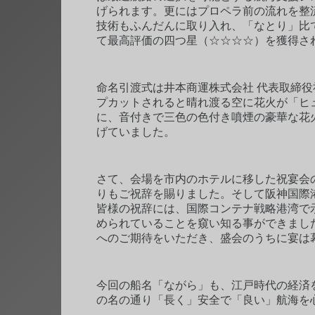
げられます。更にはプロペラ前の流れを整
技術もふんだんに取り入れ、「なとり」比
て最高評価の四つ星（☆☆☆☆）を獲得さ
命名引渡式は井本商運株式会社 代表取締
プカットされると晴れ渡る空に花火が「ヒ
に、音付きで三色の色付き噴煙の豪華な花
げていました。
さて、会場を市内のホテルに移した祝宴会
りもご祝辞を賜りました。そして阪神国際
皆様の祝辞には、国際コンテナ戦略港湾で
められていることを窺い知る事ができました
へのご期待をいただき、盛会のうちに宴は
今回の船名「ながら」も、江戸時代の経済
の名の通り「長く」安全で「良い」航海を