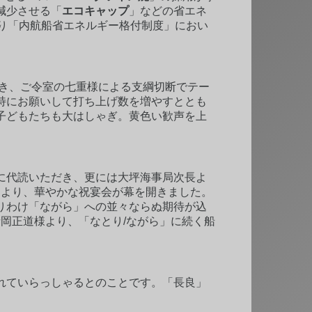
減少させる「
エコキャップ
」などの省エネ
り「内航船省エネルギー格付制度」におい
続き、ご令室の七重様による支綱切断でテー
特にお願いして打ち上げ数を増やすととも
子どもたちも大はしゃぎ。黄色い歓声を上
に代読いただき、更には大坪海事局次長よ
により、華やかな祝宴会が幕を開きました。
りわけ「ながら」への並々ならぬ期待が込
岡正道様より、「なとり/ながら」に続く船
れていらっしゃるとのことです。「長良」