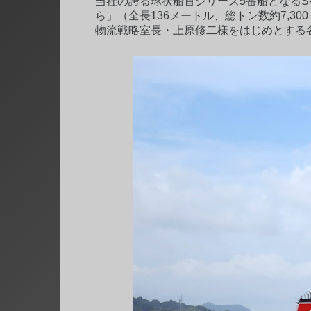
当社の誇る球状船首シリーズ5番船となるS
ら」（全長136メートル、総トン数約7,
物流戦略室長・上原修二様をはじめとする