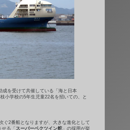
助成を受けて共催している「海と日本
岡枝小学校の5年生児童22名を招いての、と
次ぐ2番船となりますが、大きな進化として
させる「
スーパーベクツイン舵
」の採用が挙