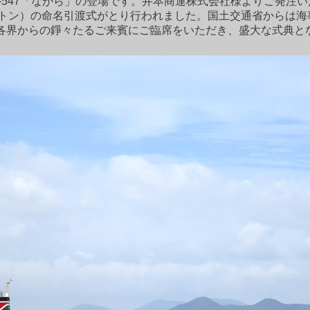
-547「ながら」の登場です。井本商運株式会社様よりご発注いた
300トン）の命名引渡式がとり行われました。国土交通省からは
各界からの錚々たるご来賓にご臨席をいただき、盛大な式典と