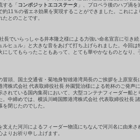
流する「
コンポジットエコステータ
」、プロペラ後のハブ渦を
で約11％の省エネ効果を実現することができました。これによ
れたとのことです。
役社長でいらっしゃる井本隆之様による力強い命名宣言に引き
ュルヒュル」と大きな音をあげて打ち上げられました。今回は
火にしてもらったこともあって、とても華やかなものとなり、
の冒頭、国土交通省・菊地身智雄港湾局長のご挨拶を上原室長
港湾株式会社 代表取締役社長 外園賢治様による乾杯のご発声
示されている国内集荷において、大型コンテナフィーダー船と
。中締めでは、横浜川崎国際港湾株式会社 代表取締役社長 諸
幕を閉じたのでした。
を支えた河川によるフィーダー物流にちなんで河川名に由来さ
心よりお祈り申し上げます。