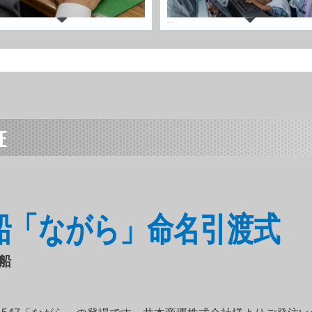
E
S547番船「ながら」命名引渡式
ナ船