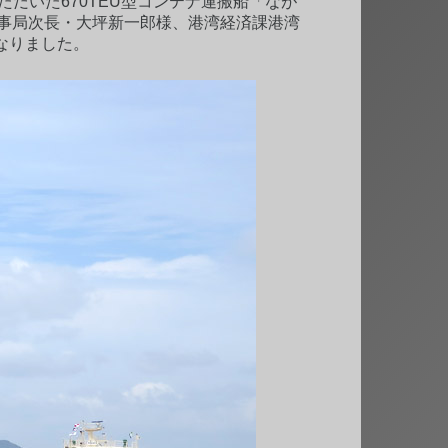
だいた670TEU型コンテナ運搬船「なが
海事局次長・大坪新一郎様、港湾経済課港湾
なりました。