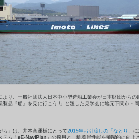
により、一般社団法人日本中小型造船工業会が日本財団からの
な工業製品『船』を見に行こう!!」と題した見学会に地元下関市・
がら」は、井本商運様にとって
2015年お引渡しの「なとり」
に
ステム「
eE-NaviPlan
」の採用と、離着岸性能を飛躍的に向上