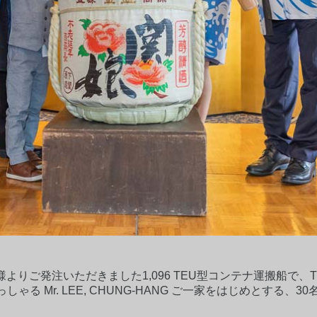
D. 様よりご発注いただきました1,096 TEU型コンテナ運搬船で、TVL の
ctorでいらっしゃる Mr. LEE, CHUNG-HANG ご一家をはじ