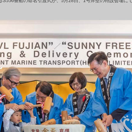
S556番船の命名引渡式が、5月28日、1号岸壁の特設会場に