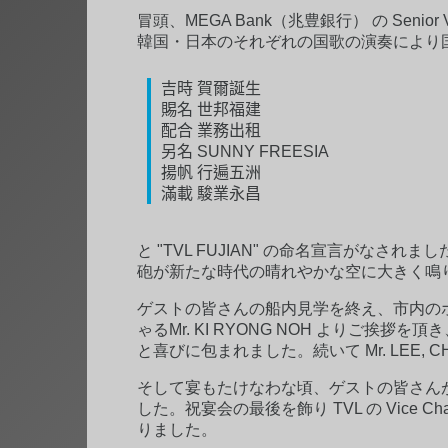
冒頭、MEGA Bank（兆豊銀行） の Senio
韓国・日本のそれぞれの国歌の演奏により国旗
吉時 賀爾誕生
賜名 世邦福建
配合 業務出租
另名 SUNNY FREESIA
揚帆 行遍五洲
滿載 駿業永昌
と "TVL FUJIAN" の命名宣言がな
砲が新たな時代の晴れやかな空に大きく鳴
ゲストの皆さんの船内見学を終え、市内のホテル
ゃるMr. KI RYONG NOH よりご挨拶
と喜びに包まれました。続いて Mr. LEE,
そして宴もたけなわな頃、ゲストの皆さんが見
した。祝宴会の最後を飾り TVL の Vice C
りました。