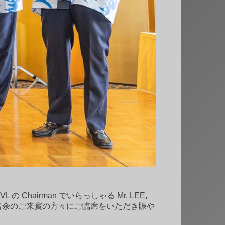
 Chairman でいらっしゃる Mr. LEE,
めとする、30名余のご来賓の方々にご臨席をいただき賑や