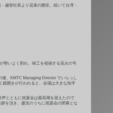
WA に旭洋造船・越智社長より花束の贈呈。続いて台湾・
ンパンが勢いよく割れ、竣工を祝福する花火の号
Managing Director でいらっし
より威勢よく鏡開きが行われると、会場は大きな拍手
。
と、歓声とともに祝宴会は最高潮を迎えたので
に締めのご挨拶を頂き、盛況のうちに祝宴会の閉幕とな