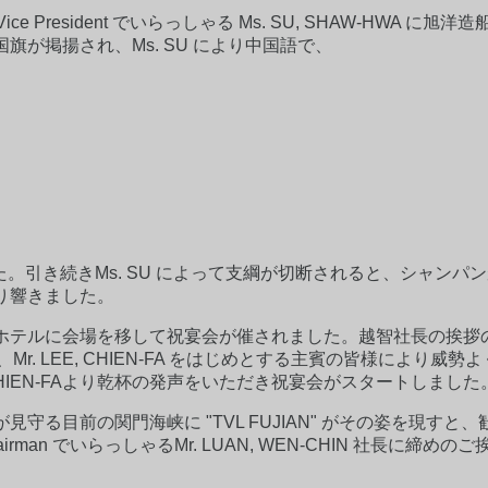
r Vice President でいらっしゃる Ms. SU, SHAW-H
が掲揚され、Ms. SU により中国語で、
されました。引き続きMs. SU によって支綱が切断されると、シャ
り響きました。
に会場を移して祝宴会が催されました。越智社長の挨拶の後、KMTC 
を頂き、Mr. LEE, CHIEN-FA をはじめとする主賓の皆様に
 CHIEN-FAより乾杯の発声をいただき祝宴会がスタートしました
守る目前の関門海峡に "TVL FUJIAN" がその姿を現す
hairman でいらっしゃるMr. LUAN, WEN-CHIN 社長