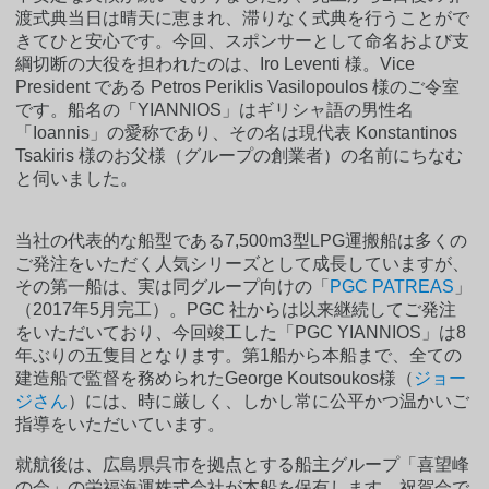
渡式典当日は晴天に恵まれ、滞りなく式典を行うことがで
きてひと安心です。今回、スポンサーとして命名および支
綱切断の大役を担われたのは、Iro Leventi 様。Vice
President である Petros Periklis Vasilopoulos 様のご令室
です。船名の「YIANNIOS」はギリシャ語の男性名
「Ioannis」の愛称であり、その名は現代表 Konstantinos
Tsakiris 様のお父様（グループの創業者）の名前にちなむ
と伺いました。
当社の代表的な船型である7,500m3型LPG運搬船は多くの
ご発注をいただく人気シリーズとして成長していますが、
その第一船は、実は同グループ向けの「
PGC PATREAS
」
（2017年5月完工）。PGC 社からは以来継続してご発注
をいただいており、今回竣工した「PGC YIANNIOS」は8
年ぶりの五隻目となります。第1船から本船まで、全ての
建造船で監督を務められたGeorge Koutsoukos様（
ジョー
ジさん
）には、時に厳しく、しかし常に公平かつ温かいご
指導をいただいています。
就航後は、広島県呉市を拠点とする船主グループ「喜望峰
の会」の栄福海運株式会社が本船を保有します。祝賀会で