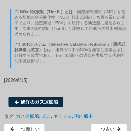
(*)
NOx 3次規制（Tier III）とは
：国際海事機関（IMO）が定
める船舶の窒素酸化物（NOx）排出規制のうち最も厳しい基
準であり、指定海域（ECA）を航行する新造船に適用されま
す。従来の2次規制（Tier II）と比較して約80％の排出削減が
求められます。
(**)
SCRシステム（Selective Catalytic Reduction：選択式
触媒還元装置）とは
：排気ガス中のNOxを無害な窒素と水に
分解する装置であり、Tier III規制への適合を実現する代表的
な環境技術です。
[2026/6/15]
旭洋のガス運搬船
タグ:
ガス運搬船
,
式典
,
ギリシャ
,
国内船主
一つ新しい
一つ古い