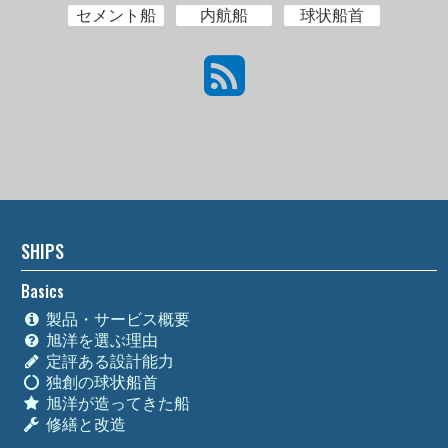
セメント船
内航船
球状船首
SHIPS
Basics
製品・サービス概要
旭洋を選ぶ理由
定評ある設計能力
独創の球状船首
旭洋が造ってきた船
修繕と改造