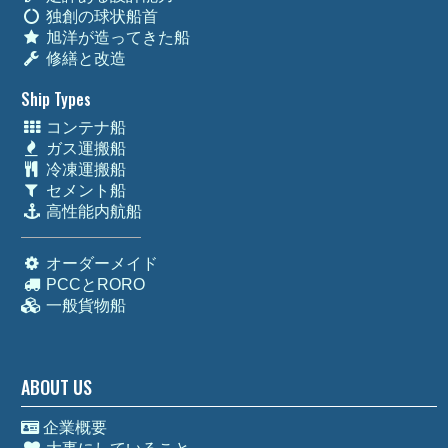
独創の球状船首
旭洋が造ってきた船
修繕と改造
Ship Types
コンテナ船
ガス運搬船
冷凍運搬船
セメント船
高性能内航船
オーダーメイド
PCCとRORO
一般貨物船
ABOUT US
企業概要