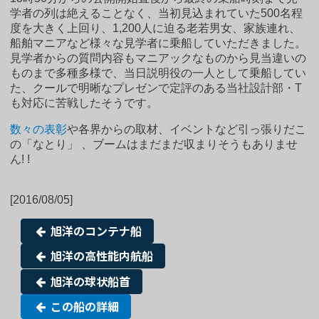
学者の列は絶えることなく、当初見込まれていた500名程
度を大きく上回り、1,200人に迫る老若男女、家族連れ、
船舶マニアなど様々な見学者に乗船していただきました。
見学者からの質問内容もマニアックなものから見当違いの
ものまで多種多様で、当日説明役の一人として乗船してい
た、クールで明晰なプレゼンで定評のある当社設計部・T
も対応に苦戦したそうです。
数々の表彰
や各界からの取材、イベントなど引っ張りだこ
の「なとり」 、ブームはまだまだ収まりそうもありませ
ん! !
[2016/08/05]
旭洋のコンテナ船
旭洋の高性能内航船
旭洋の球状船首
この船の詳細