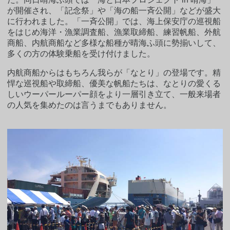
が開催され、「記念祭」や「海の船一斉公開」などが盛大
に行われました。「一斉公開」では、海上保安庁の巡視船
をはじめ海洋・漁業調査船、漁業取締船、練習帆船、外航
商船、内航商船など多様な船種が晴海ふ頭に勢揃いして、
多くの方の体験乗船を受け付けました。
内航商船からはもちろん我らが「なとり」の登場です。精
悍な巡視船や取締船、優美な帆船たちは、なとりの愛くる
しいウーパールーパー顔をより一層引き立て、一般来場者
の人気を集めたのは言うまでもありません。